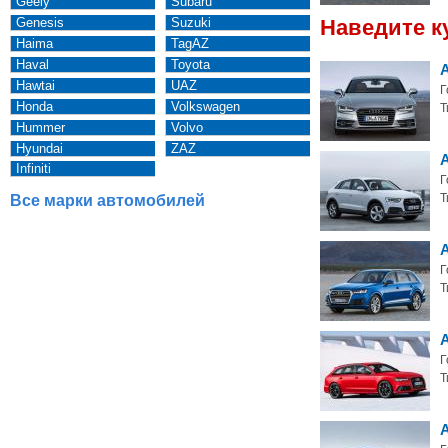
Geely
Subaru
Genesis
Suzuki
Наведите к
Haima
TagAZ
Haval
Toyota
A
Hawtai
UAZ
Г
Honda
Volkswagen
Т
Hummer
Volvo
Hyundai
ZAZ
Infiniti
Г
Т
Все марки автомобилей
Г
Т
Г
Т
A