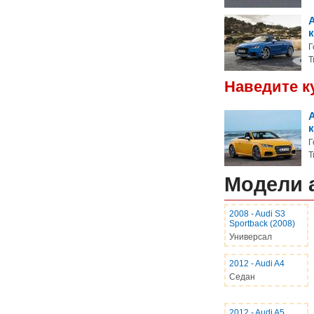
Г
Т
Наведите к
Г
Т
Модели 
2008
-
Audi S3
Sportback (2008)
Универсал
2012
-
Audi A4
Седан
2012
-
Audi A5