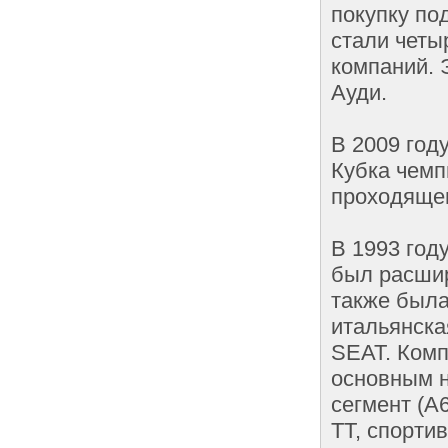
покупку по
стали четы
компаний. 
Ауди.
В 2009 год
Кубка чемп
проходящем
В 1993 год
был расшир
также была
итальянска
SEAT. Комп
основным н
сегмент (А
TT, спорти