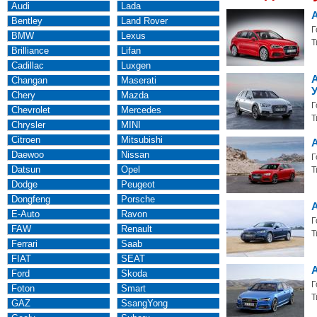
Audi
Lada
A
Bentley
Land Rover
Г
BMW
Lexus
Т
Brilliance
Lifan
Cadillac
Luxgen
A
Changan
Maserati
Chery
Mazda
Г
Chevrolet
Mercedes
Т
Chrysler
MINI
Citroen
Mitsubishi
Daewoo
Nissan
Г
Datsun
Opel
Т
Dodge
Peugeot
Dongfeng
Porsche
A
E-Auto
Ravon
Г
FAW
Renault
Т
Ferrari
Saab
FIAT
SEAT
Ford
Skoda
Г
Foton
Smart
Т
GAZ
SsangYong