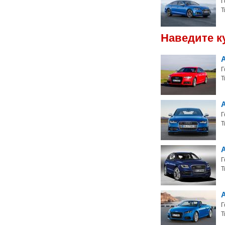
Г
Т
Наведите к
Г
Т
A
Г
Т
Г
Т
Г
Т