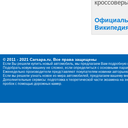
кроссоверы
Официальн
Википедия
© 2011 - 2021 Carsapa.ru. Все права защищены
Если Вы решили купить новый автомобиль, мы предлагаем Вам подробную 
Подобрать новую машину не сложно, если определиться с основными параме
Еженедельно производители представляют покупателям новинки авторынка
Если вы решили узнать новое из мира автомобилей, предлагаем вашему в
Дополнительные сервисы: подготовка к теоретической части экзамена на 
пробок с помощью дорожных камер.