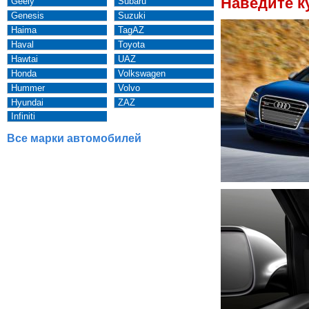
Наведите к
Geely
Subaru
Genesis
Suzuki
Haima
TagAZ
Haval
Toyota
Hawtai
UAZ
Honda
Volkswagen
Hummer
Volvo
Hyundai
ZAZ
Infiniti
Все марки автомобилей