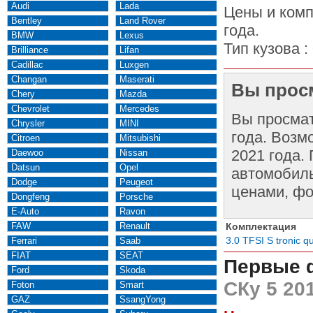
Audi
Lada
Цены и комп
Bentley
Land Rover
года.
BMW
Lexus
Тип кузова :
Brilliance
Lifan
Cadillac
Luxgen
Changan
Maserati
Вы просм
Chery
Mazda
Chevrolet
Mercedes
Вы просма
Chrysler
MINI
года. Возм
Citroen
Mitsubishi
2021 года.
Daewoo
Nissan
Datsun
Opel
автомобиль
Dodge
Peugeot
ценами, фо
Dongfeng
Porsche
E-Auto
Ravon
FAW
Renault
Комплектация
3.0 TFSI S tronic qu
Ferrari
Saab
FIAT
SEAT
Первые 
Ford
Skoda
СКу 5 20
Foton
Smart
GAZ
SsangYong