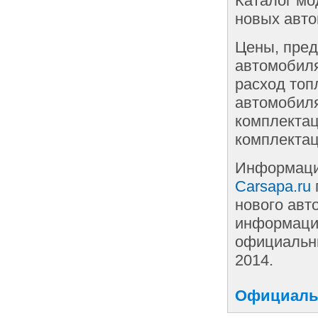
Каталог мо
новых авто
Цены, пред
автомобиля
расход топ
автомобиля
комплектац
комплектац
Информаци
Carsapa.ru
нового авт
информации
официальны
2014.
Официальн