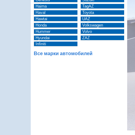
Haima
TagAZ
Haval
Toyota
Hawtai
UAZ
Honda
Volkswagen
Hummer
Volvo
Hyundai
ZAZ
Infiniti
Все марки автомобилей