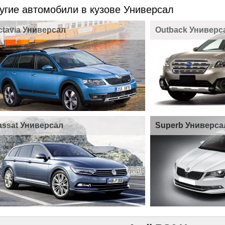
угие автомобили в кузове Универсал
ctavia Универсал
Outback Универс
assat Универсал
Superb Универса