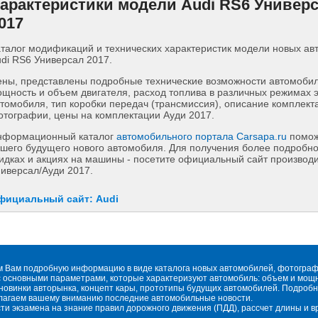
арактеристики модели Audi RS6 Универ
017
талог модификаций и технических характеристик модели новых а
di RS6 Универсал 2017.
ны, представлены подробные технические возможности автомобиля
щность и объем двигателя, расход топлива в различных режимах 
томобиля, тип коробки передач (трансмиссия), описание комплект
тографии, цены на комплектации Ауди 2017.
нформационный каталог
автомобильного портала Carsapa.ru
помож
шего будущего нового автомобиля. Для получения более подробн
идках и акциях на машины - посетите официальный сайт производ
иверсал/Ауди 2017.
фициальный сайт: Audi
м Вам подробную информацию в виде каталога новых автомобилей, фотографи
 основными параметрами, которые характеризуют автомобиль: объем и мощнос
овинки авторынка, концепт кары, прототипы будущих автомобилей. Подробн
длагаем вашему вниманию последние автомобильные новости.
сти экзамена на знание правил дорожного движения (ПДД), рассчет длины и 