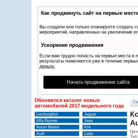
Как продвинуть сайт на первые мест
Вы создали или только планируете создать св
мероприятий, направленных на увеличение ег
Ускорение продвижения
Если вам трудно попасть на первые места в 
результаты появляются уже в течение первых 
деньги.
Начать продвижение сайта
Обновился каталог новых
Гл
автомобилей 2017 модельного года
К
Lamborghini
Jaguar
Alfa Romeo
Jeep
A
Aston Martin
KIA
Цен
Audi
Lada
Тип