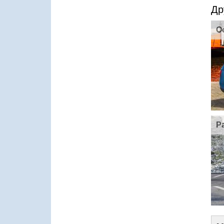
Др
O
P