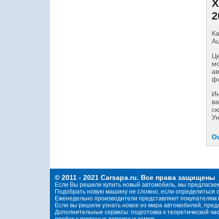
Х
2
Ка
Au
Це
мо
ав
фо
И
ва
ск
Ун
О
© 2011 - 2021 Carsapa.ru. Все права защищены
Если Вы решили купить новый автомобиль, мы предлагае
Подобрать новую машину не сложно, если определиться с
Еженедельно производители представляют покупателям н
Если вы решили узнать новое из мира автомобилей, пре
Дополнительные сервисы: подготовка к теоретической ча
пробок с помощью дорожных камер.