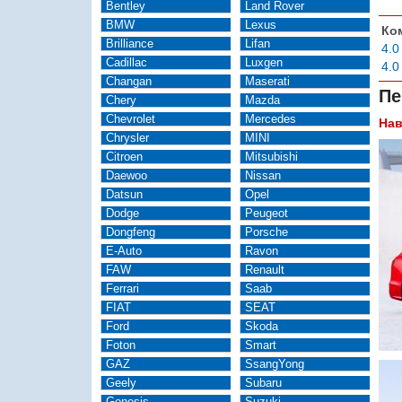
Bentley
Land Rover
BMW
Lexus
Ко
Brilliance
Lifan
4.0
Cadillac
Luxgen
4.0
Changan
Maserati
Пе
Chery
Mazda
Chevrolet
Mercedes
Нав
Chrysler
MINI
Citroen
Mitsubishi
Daewoo
Nissan
Datsun
Opel
Dodge
Peugeot
Dongfeng
Porsche
E-Auto
Ravon
FAW
Renault
Ferrari
Saab
FIAT
SEAT
Ford
Skoda
Foton
Smart
GAZ
SsangYong
Geely
Subaru
Genesis
Suzuki