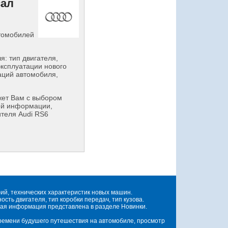
сал
втомобилей
: тип двигателя,
эксплуатации нового
аций автомобиля,
ет Вам с выбором
ой информации,
ителя Audi RS6
й, технических характеристик новых машин.
ть двигателя, тип коробки передач, тип кузова.
ая информация представлена в разделе Новинки.
времени будушего путешествия на автомобиле, просмотр