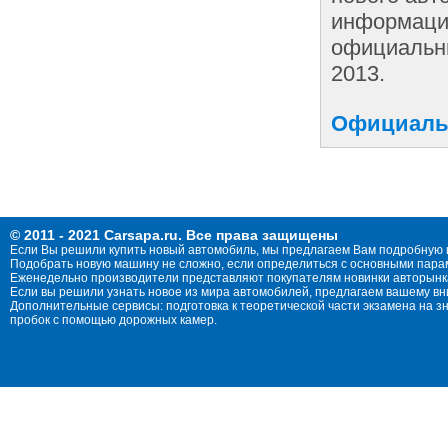
информации
официальны
2013.
Официальн
© 2011 - 2021 Carsapa.ru. Все права защищены
Если Вы решили купить новый автомобиль, мы предлагаем Вам подробную 
Подобрать новую машину не сложно, если определиться с основными параме
Еженедельно производители представляют покупателям новинки авторынка
Если вы решили узнать новое из мира автомобилей, предлагаем вашему в
Дополнительные сервисы: подготовка к теоретической части экзамена на 
пробок с помощью дорожных камер.