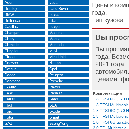
Audi
Lada
Цены и комп
Bentley
Land Rover
года.
BMW
Lexus
Тип кузова :
Brilliance
Lifan
Cadillac
Luxgen
Changan
Maserati
Вы просм
Chery
Mazda
Chevrolet
Mercedes
Вы просма
Chrysler
MINI
года. Возм
Citroen
Mitsubishi
2021 года.
Daewoo
Nissan
Datsun
Opel
автомобиль
Dodge
Peugeot
ценами, фо
Dongfeng
Porsche
E-Auto
Ravon
FAW
Renault
Комплектация
1.8 TFSI 6G (120 H
Ferrari
Saab
1.8 TFSI Multitroni
FIAT
SEAT
1.8 TFSI 6G (170 H
Ford
Skoda
1.8 TFSI Multitroni
Foton
Smart
1.8 TFSI 6G quattr
GAZ
SsangYong
2.0 TDI Multitronic