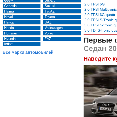
Geely
Subaru
2.0 TFSI 6G
Genesis
Suzuki
2.0 TFSI Multitronic
Haima
TagAZ
2.0 TFSI 6G quattr
Haval
Toyota
2.0 TFSI S-Tronic q
Hawtai
UAZ
3.0 TFSI S-tronic q
Honda
Volkswagen
3.0 TDI S-tronic qua
Hummer
Volvo
Первые 
Hyundai
ZAZ
Infiniti
Седан 20
Все марки автомобилей
Наведите к