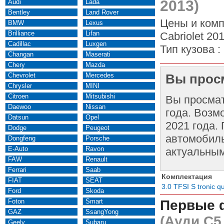
2013)
Audi
Lada
Bentley
Land Rover
Цены и комп
BMW
Lexus
Brilliance
Lifan
Cabriolet 20
Cadillac
Luxgen
Тип кузова :
Changan
Maserati
Chery
Mazda
Chevrolet
Mercedes
Вы просм
Chrysler
MINI
Citroen
Mitsubishi
Вы просма
Daewoo
Nissan
года. Возм
Datsun
Opel
2021 года.
Dodge
Peugeot
автомобиль
Dongfeng
Porsche
E-Auto
Ravon
актуальным
FAW
Renault
Ferrari
Saab
Комплектация
FIAT
SEAT
3.0 TFSI S tronic qu
Ford
Skoda
Foton
Smart
Первые 
GAZ
SsangYong
(Ауди С5
Geely
Subaru