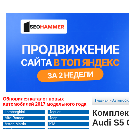
Обновился каталог новых
Главная
>
Автомоби
автомобилей 2017 модельного года
Комплек
Lamborghini
Jaguar
Alfa Romeo
Jeep
Audi S5 
Aston Martin
KIA