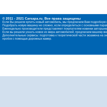
© 2011 - 2021 Carsapa.ru. Все права защищены
Если Вы решили купить новый автомобиль, мы предлагаем Вам подробную 
Подобрать новую машину не сложно, если определиться с основными параме
Еженедельно производители представляют покупателям новинки авторынка
Если вы решили узнать новое из мира автомобилей, предлагаем вашему в
Дополнительные сервисы: подготовка к теоретической части экзамена на 
пробок с помощью дорожных камер.