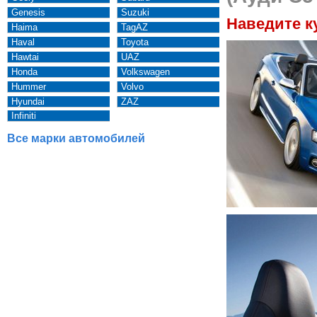
Genesis
Suzuki
Наведите к
Haima
TagAZ
Haval
Toyota
Hawtai
UAZ
Honda
Volkswagen
Hummer
Volvo
Hyundai
ZAZ
Infiniti
Все марки автомобилей