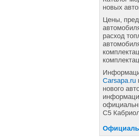
новых авто
Цены, пред
автомобиля
расход топ
автомобиля
комплектац
комплектац
Информаци
Carsapa.ru
нового авт
информации
официальны
С5 Кабриол
Официальн