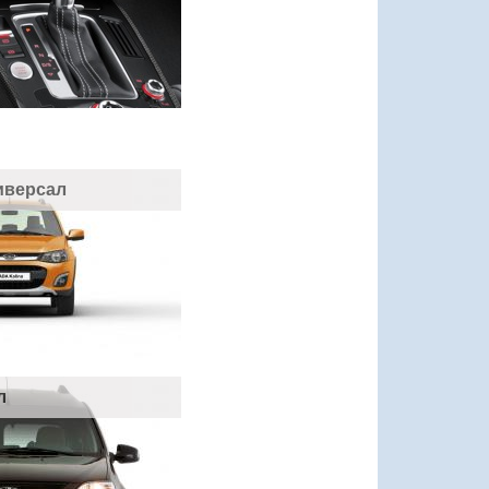
иверсал
л