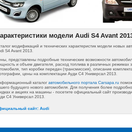
арактеристики модели Audi S4 Avant 201
талог модификаций и технических характеристик модели новых а
di S4 Avant 2013.
ны, представлены подробные технические возможности автомобиля
щность и объем двигателя, расход топлива в различных режимах 
томобиля, тип коробки передач (трансмиссия), описание комплект
тографии, цены на комплектации Ауди С4 Универсал 2013.
нформационный каталог
автомобильного портала Carsapa.ru
помож
шего будущего нового автомобиля. Для получения более подробн
идках и акциях на машины - посетите официальный сайт производит
ди С4 Универсал 2013.
фициальный сайт: Audi