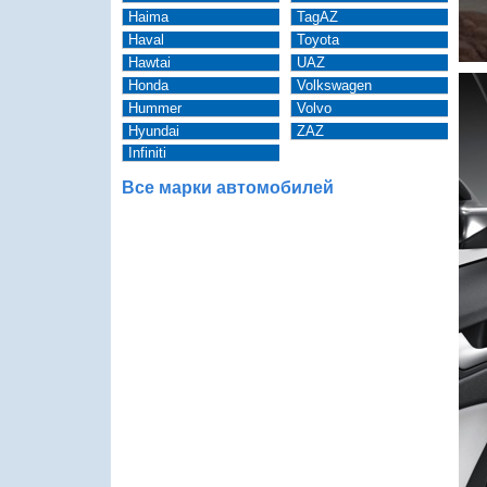
Haima
TagAZ
Haval
Toyota
Hawtai
UAZ
Honda
Volkswagen
Hummer
Volvo
Hyundai
ZAZ
Infiniti
Все марки автомобилей