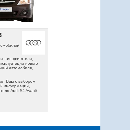
3
втомобилей
: тип двигателя,
эксплуатации нового
аций автомобиля,
ет Вам с выбором
ой информации,
еля Audi S4 Avant/