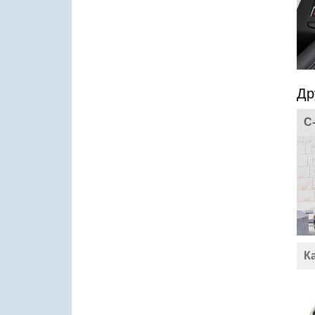
Др
C
К