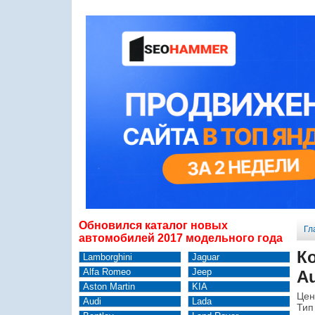
Обновился каталог новых
Гл
автомобилей 2017 модельного года
К
Lamborghini
Jaguar
Alfa Romeo
Jeep
Au
Aston Martin
KIA
Цен
Audi
Lada
Тип