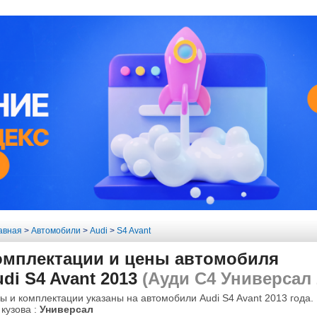
авная
>
Автомобили
>
Audi
>
S4 Avant
омплектации и цены автомобиля
di S4 Avant 2013
(Ауди С4 Универсал 
ы и комплектации указаны на автомобили Audi S4 Avant 2013 года.
 кузова :
Универсал