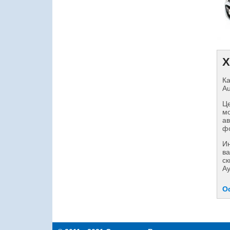
Х
Ка
Au
Це
мо
ав
фо
И
ва
ск
Ау
О