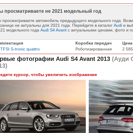
ы просматриваете не 2021 модельный год
 просматриваете автомобиль предыдущего модельного года. Возм
ранице не актуальны для 2021 года. Перейдите в каталог
Audi
и вы
021 модельного года
Audi S4 Avant
с актуальными ценами, фото и 
мплектация
Коробка передач
Цена
 TFSI S-tronic quattro
Роботизированная
2 585
рвые фотографии
Audi S4 Avant 2013
(Ауди 
13)
едите курсор, чтобы увеличить изображение