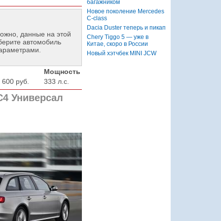
багажником
Новое поколение Mercedes
C-class
Dacia Duster теперь и пикап
ожно, данные на этой
Chery Tiggo 5 — уже в
берите автомобиль
Китае, скоро в России
параметрами.
Новый хэтчбек MINI JCW
Мощность
 600 руб.
333 л.с.
С4 Универсал