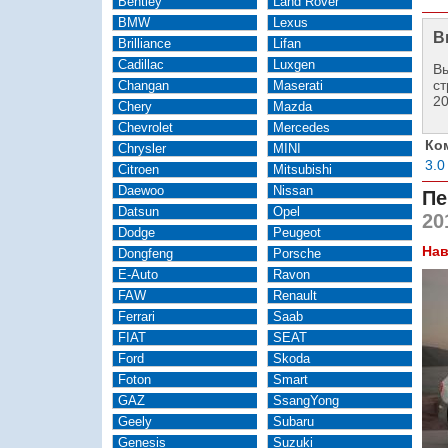
Bentley
Land Rover
BMW
Lexus
В
Brilliance
Lifan
Cadillac
Luxgen
Вы
ст
Changan
Maserati
2
Chery
Mazda
Chevrolet
Mercedes
Ко
Chrysler
MINI
3.0
Citroen
Mitsubishi
Daewoo
Nissan
Пе
Datsun
Opel
20
Dodge
Peugeot
Нав
Dongfeng
Porsche
E-Auto
Ravon
FAW
Renault
Ferrari
Saab
FIAT
SEAT
Ford
Skoda
Foton
Smart
GAZ
SsangYong
Geely
Subaru
Genesis
Suzuki