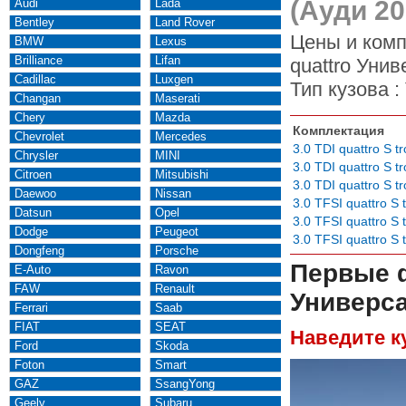
(Ауди 20
Audi
Lada
Bentley
Land Rover
Цены и комп
BMW
Lexus
Brilliance
Lifan
quattro Унив
Cadillac
Luxgen
Тип кузова :
Changan
Maserati
Chery
Mazda
Комплектация
Chevrolet
Mercedes
3.0 TDI quattro S tr
Chrysler
MINI
3.0 TDI quattro S t
Citroen
Mitsubishi
3.0 TDI quattro S t
Daewoo
Nissan
3.0 TFSI quattro S t
Datsun
Opel
3.0 TFSI quattro S 
Dodge
Peugeot
3.0 TFSI quattro S 
Dongfeng
Porsche
Первые 
E-Auto
Ravon
FAW
Renault
Универса
Ferrari
Saab
FIAT
SEAT
Наведите к
Ford
Skoda
Foton
Smart
GAZ
SsangYong
Geely
Subaru