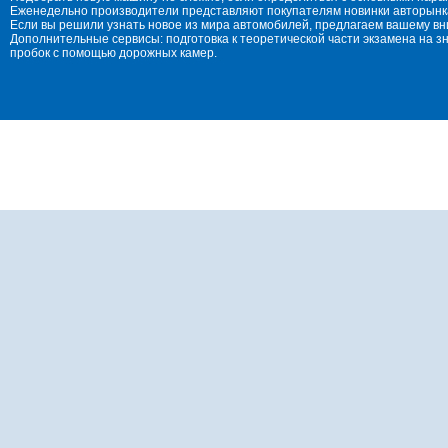
Еженедельно производители представляют покупателям новинки авторынка
Если вы решили узнать новое из мира автомобилей, предлагаем вашему в
Дополнительные сервисы: подготовка к теоретической части экзамена на 
пробок с помощью дорожных камер.