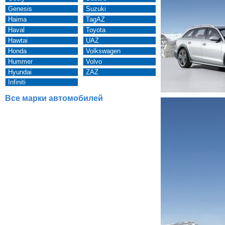
Genesis
Suzuki
Haima
TagAZ
Haval
Toyota
Hawtai
UAZ
Honda
Volkswagen
Hummer
Volvo
Hyundai
ZAZ
Infiniti
Все марки автомобилей