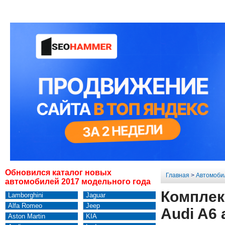
Обновился каталог новых
Главная
>
Автомоби
автомобилей 2017 модельного года
Комплек
Lamborghini
Jaguar
Alfa Romeo
Jeep
Audi A6 
Aston Martin
KIA