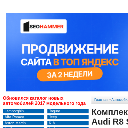
Обновился каталог новых
Главная
>
Автомоби
автомобилей 2017 модельного года
Комплек
Lamborghini
Jaguar
Alfa Romeo
Jeep
Audi R8 
Aston Martin
KIA