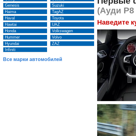
Первые 
Genesis
Suzuki
(Ауди Р8
Haima
TagAZ
Haval
Toyota
Наведите к
Hawtai
UAZ
Honda
Volkswagen
Hummer
Volvo
Hyundai
ZAZ
Infiniti
Все марки автомобилей