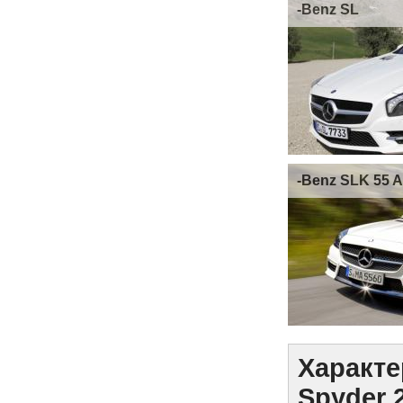
-Benz SL
-Benz SLK 55 
Характе
Spyder 