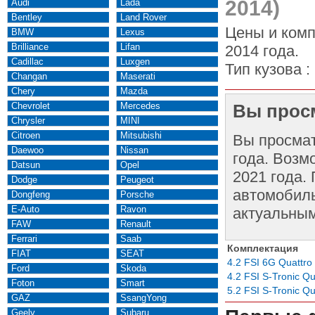
2014)
Audi
Lada
Bentley
Land Rover
Цены и комп
BMW
Lexus
Brilliance
Lifan
2014 года.
Cadillac
Luxgen
Тип кузова :
Changan
Maserati
Chery
Mazda
Chevrolet
Mercedes
Вы просм
Chrysler
MINI
Citroen
Mitsubishi
Вы просма
Daewoo
Nissan
года. Возм
Datsun
Opel
2021 года.
Dodge
Peugeot
автомобиль
Dongfeng
Porsche
E-Auto
Ravon
актуальным
FAW
Renault
Ferrari
Saab
Комплектация
FIAT
SEAT
4.2 FSI 6G Quattro
Ford
Skoda
4.2 FSI S-Tronic Qu
Foton
Smart
5.2 FSI S-Tronic Qu
GAZ
SsangYong
Geely
Subaru