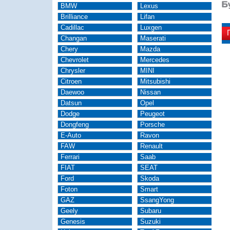
BMW
Lexus
Brilliance
Lifan
Cadillac
Luxgen
Changan
Maserati
Chery
Mazda
Chevrolet
Mercedes
Chrysler
MINI
Citroen
Mitsubishi
Daewoo
Nissan
Datsun
Opel
Dodge
Peugeot
Dongfeng
Porsche
E-Auto
Ravon
FAW
Renault
Ferrari
Saab
FIAT
SEAT
Ford
Skoda
Foton
Smart
GAZ
SsangYong
Geely
Subaru
Genesis
Suzuki