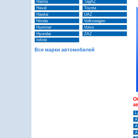
Haima
TagAZ
Haval
Toyota
Hawtai
UAZ
Honda
Volkswagen
Hummer
Volvo
Hyundai
ZAZ
Infiniti
Все марки автомобилей