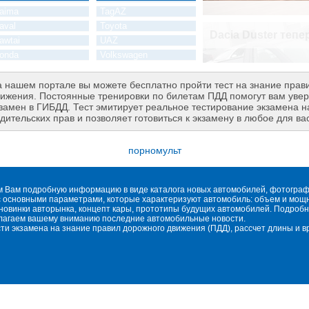
 нашем портале вы можете бесплатно пройти тест на знание прав
ижения. Постоянные тренировки по билетам ПДД помогут вам увер
замен в ГИБДД. Тест эмитирует реальное тестирование экзамена н
дительских прав и позволяет готовиться к экзамену в любое для ва
порномульт
м Вам подробную информацию в виде каталога новых автомобилей, фотографи
 основными параметрами, которые характеризуют автомобиль: объем и мощнос
овинки авторынка, концепт кары, прототипы будущих автомобилей. Подробн
длагаем вашему вниманию последние автомобильные новости.
сти экзамена на знание правил дорожного движения (ПДД), рассчет длины и 