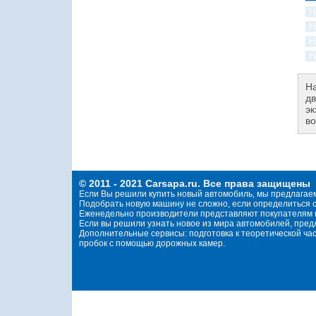
На
дв
эк
во
© 2011 - 2021 Carsapa.ru. Все права защищены
Если Вы решили купить новый автомобиль, мы предлагае
Подобрать новую машину не сложно, если определиться с
Еженедельно производители представляют покупателям н
Если вы решили узнать новое из мира автомобилей, пре
Дополнительные сервисы: подготовка к теоретической ча
пробок с помощью дорожных камер.