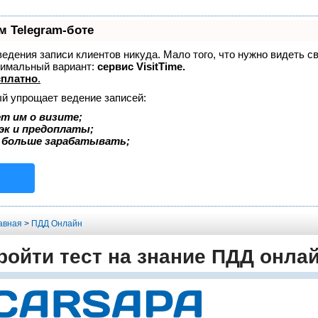
м Telegram-боте
 ведения записи клиентов никуда. Мало того, что нужно видеть с
тимальный вариант:
сервис VisitTime.
сплатно
.
ый упрощает ведение записей:
т им о визите;
эк и предоплаты;
 больше зарабатывать;
авная
>
ПДД Онлайн
ройти тест на знание ПДД онла