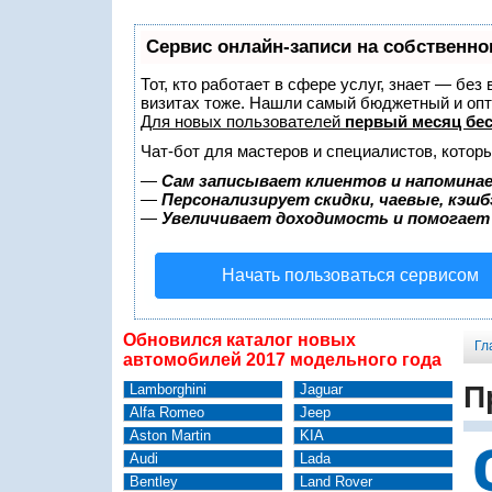
Сервис онлайн-записи на собственно
Тот, кто работает в сфере услуг, знает — без
визитах тоже. Нашли самый бюджетный и оп
Для новых пользователей
первый месяц бе
Чат-бот для мастеров и специалистов, котор
—
Сам записывает клиентов и напоминае
—
Персонализирует скидки, чаевые, кэшб
—
Увеличивает доходимость и помогает
Начать пользоваться сервисом
Обновился каталог новых
Гл
автомобилей 2017 модельного года
П
Lamborghini
Jaguar
Alfa Romeo
Jeep
Aston Martin
KIA
Audi
Lada
Bentley
Land Rover