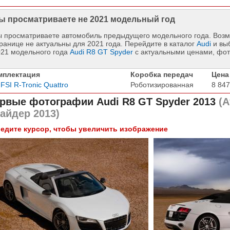
ы просматриваете не 2021 модельный год
 просматриваете автомобиль предыдущего модельного года. Возм
ранице не актуальны для 2021 года. Перейдите в каталог
Audi
и вы
021 модельного года
Audi R8 GT Spyder
с актуальными ценами, фот
мплектация
Коробка передач
Цена
 FSI R-Tronic Quattro
Роботизированная
8 847
рвые фотографии
Audi R8 GT Spyder 2013
(А
айдер 2013)
едите курсор, чтобы увеличить изображение