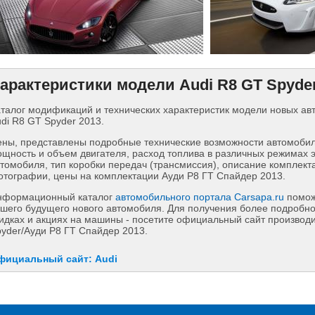
арактеристики модели Audi R8 GT Spyder
талог модификаций и технических характеристик модели новых а
di R8 GT Spyder 2013.
ны, представлены подробные технические возможности автомобиля
щность и объем двигателя, расход топлива в различных режимах 
томобиля, тип коробки передач (трансмиссия), описание комплект
тографии, цены на комплектации Ауди Р8 ГТ Спайдер 2013.
нформационный каталог
автомобильного портала Carsapa.ru
помож
шего будущего нового автомобиля. Для получения более подробн
идках и акциях на машины - посетите официальный сайт производ
yder/Ауди Р8 ГТ Спайдер 2013.
фициальный сайт: Audi