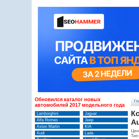
Обновился каталог новых
Гл
автомобилей 2017 модельного года
К
Lamborghini
Jaguar
Alfa Romeo
Jeep
Au
Aston Martin
KIA
Цен
Audi
Lada
Тип