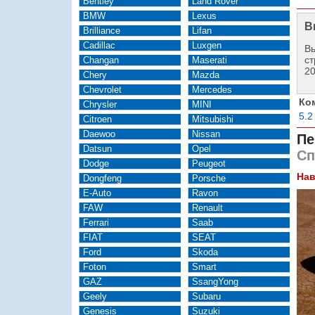
Bentley
Land Rover
BMW
Lexus
В
Brilliance
Lifan
Cadillac
Luxgen
Вы
ст
Changan
Maserati
2
Chery
Mazda
Chevrolet
Mercedes
Ко
Chrysler
MINI
5.2
Citroen
Mitsubishi
Daewoo
Nissan
Пе
Datsun
Opel
Сп
Dodge
Peugeot
Нав
Dongfeng
Porsche
E-Auto
Ravon
FAW
Renault
Ferrari
Saab
FIAT
SEAT
Ford
Skoda
Foton
Smart
GAZ
SsangYong
Geely
Subaru
Genesis
Suzuki