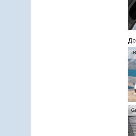
Др
-B
G