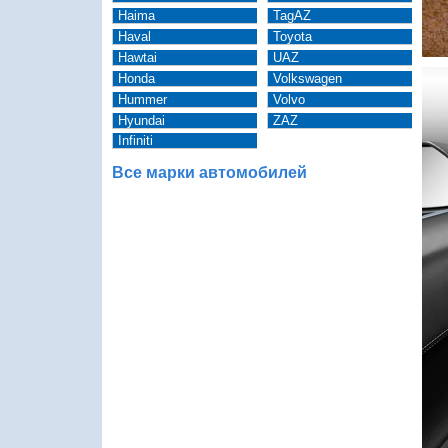
Haima
TagAZ
Haval
Toyota
Hawtai
UAZ
Honda
Volkswagen
Hummer
Volvo
Hyundai
ZAZ
Infiniti
Все марки автомобилей