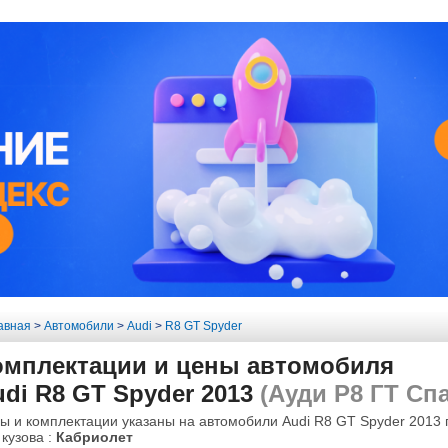
авная
>
Автомобили
>
Audi
>
R8 GT Spyder
омплектации и цены автомобиля
di R8 GT Spyder 2013
(Ауди Р8 ГТ Спа
ы и комплектации указаны на автомобили Audi R8 GT Spyder 2013 
 кузова :
Кабриолет