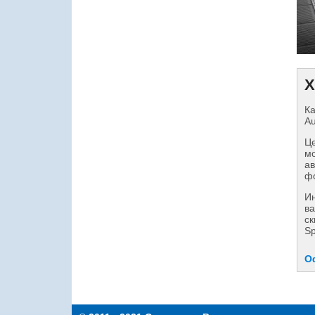
Х
Ка
Au
Це
мо
ав
фо
И
ва
ск
Sp
О