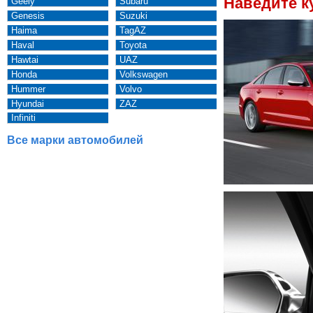
Наведите к
Geely
Subaru
Genesis
Suzuki
Haima
TagAZ
Haval
Toyota
Hawtai
UAZ
Honda
Volkswagen
Hummer
Volvo
Hyundai
ZAZ
Infiniti
Все марки автомобилей