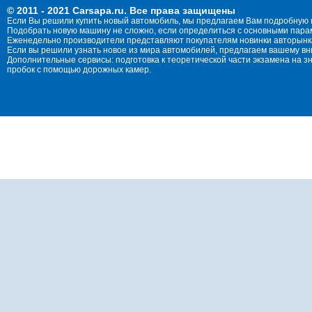
© 2011 - 2021 Carsapa.ru. Все права защищены
Если Вы решили купить новый автомобиль, мы предлагаем Вам подробную 
Подобрать новую машину не сложно, если определиться с основными параме
Еженедельно производители представляют покупателям новинки авторынка
Если вы решили узнать новое из мира автомобилей, предлагаем вашему в
Дополнительные сервисы: подготовка к теоретической части экзамена на 
пробок с помощью дорожных камер.