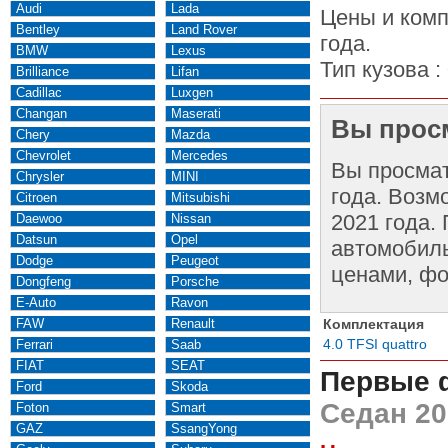
Audi
Lada
Цены и комп
Bentley
Land Rover
года.
BMW
Lexus
Тип кузова :
Brilliance
Lifan
Cadillac
Luxgen
Changan
Maserati
Вы просм
Chery
Mazda
Chevrolet
Mercedes
Вы просма
Chrysler
MINI
года. Возм
Citroen
Mitsubishi
2021 года.
Daewoo
Nissan
Datsun
Opel
автомобиль
Dodge
Peugeot
ценами, фо
Dongfeng
Porsche
E-Auto
Ravon
FAW
Renault
Комплектация
4.0 TFSI quattro
Ferrari
Saab
FIAT
SEAT
Первые 
Ford
Skoda
Седан 20
Foton
Smart
GAZ
SsangYong