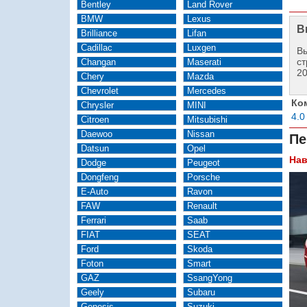
Bentley
Land Rover
BMW
Lexus
В
Brilliance
Lifan
Cadillac
Luxgen
Вы
ст
Changan
Maserati
2
Chery
Mazda
Chevrolet
Mercedes
Ко
Chrysler
MINI
4.0
Citroen
Mitsubishi
Daewoo
Nissan
Пе
Datsun
Opel
Нав
Dodge
Peugeot
Dongfeng
Porsche
E-Auto
Ravon
FAW
Renault
Ferrari
Saab
FIAT
SEAT
Ford
Skoda
Foton
Smart
GAZ
SsangYong
Geely
Subaru
Genesis
Suzuki