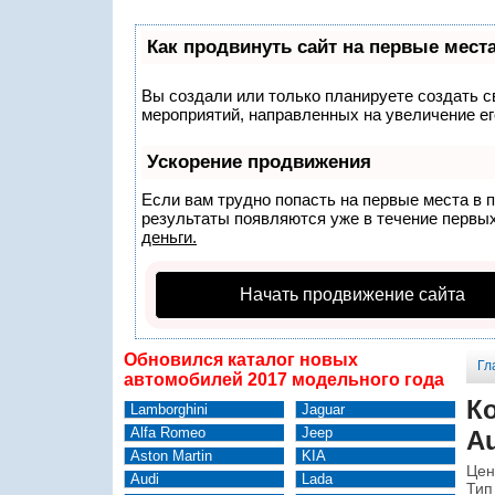
Как продвинуть сайт на первые мест
Вы создали или только планируете создать св
мероприятий, направленных на увеличение ег
Ускорение продвижения
Если вам трудно попасть на первые места в 
результаты появляются уже в течение первых 
деньги.
Начать продвижение сайта
Обновился каталог новых
Гл
автомобилей 2017 модельного года
К
Lamborghini
Jaguar
Alfa Romeo
Jeep
Au
Aston Martin
KIA
Цен
Audi
Lada
Тип