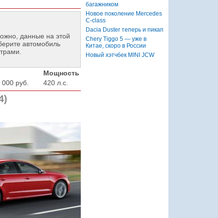
багажником
Новое поколение Mercedes
C-class
Dacia Duster теперь и пикап
ожно, данные на этой
Chery Tiggo 5 — уже в
берите автомобиль
Китае, скоро в России
трами.
Новый хэтчбек MINI JCW
Мощность
 000 руб.
420 л.с.
4)