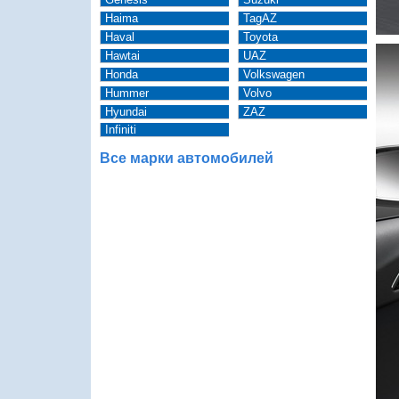
Haima
TagAZ
Haval
Toyota
Hawtai
UAZ
Honda
Volkswagen
Hummer
Volvo
Hyundai
ZAZ
Infiniti
Все марки автомобилей