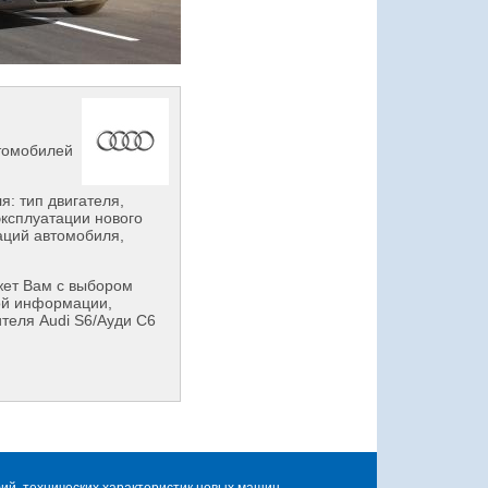
втомобилей
: тип двигателя,
эксплуатации нового
аций автомобиля,
ет Вам с выбором
ой информации,
теля Audi S6/Ауди С6
й, технических характеристик новых машин.