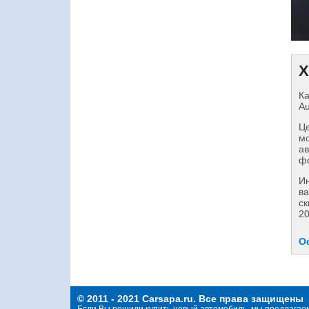
Х
Ка
Au
Це
мо
ав
фо
И
ва
ск
20
О
© 2011 - 2021 Carsapa.ru. Все права защищены
Если Вы решили купить новый автомобиль, мы предлагае