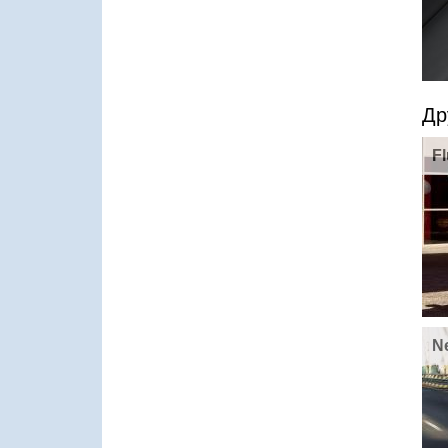
Др
F
N