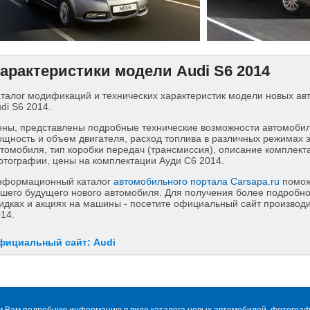
арактеристики модели Audi S6 2014
талог модификаций и технических характеристик модели новых а
di S6 2014.
ны, представлены подробные технические возможности автомобиля
щность и объем двигателя, расход топлива в различных режимах 
томобиля, тип коробки передач (трансмиссия), описание комплект
тографии, цены на комплектации Ауди С6 2014.
нформационный каталог
автомобильного портала Carsapa.ru
помож
шего будущего нового автомобиля. Для получения более подробн
идках и акциях на машины - посетите официальный сайт производи
14.
фициальный сайт: Audi
м Вам подробную информацию в виде каталога новых автомобилей, фотографи