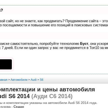
а?
ой сайт, но не знаете, как продвигать? Продвижение сайта – эт
о посещаемости и повышение его позиций в поисковых системах
поиске самостоятельно, попробуйте технологию
Буст
, она ускор
7 дней. Если ни один запрос у вас не продвинется в Топ10 за м
авная
>
Автомобили
>
Audi
>
S6
омплектации и цены автомобиля
di S6 2014
(Ауди С6 2014)
ы и комплектации указаны на автомобили Audi S6 2014 года.
 кузова :
Седан