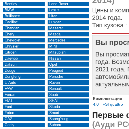
2014)
Bentley
Land Rover
Цены и комп
BMW
Lexus
Brilliance
Lifan
2014 года.
Cadillac
Luxgen
Тип кузова :
Changan
Maserati
Chery
Mazda
Chevrolet
Mercedes
Вы просм
Chrysler
MINI
Citroen
Mitsubishi
Вы просма
Daewoo
Nissan
года. Возм
Datsun
Opel
2021 года.
Dodge
Peugeot
автомобиль
Dongfeng
Porsche
E-Auto
Ravon
актуальным
FAW
Renault
Ferrari
Saab
Комплектация
FIAT
SEAT
4.0 TFSI quattro
Ford
Skoda
Foton
Smart
Первые 
GAZ
SsangYong
(Ауди РС
Geely
Subaru