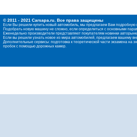
© 2011 - 2021 Carsapa.ru. Все права защищены
Если Вы решили купить новый автомобиль, мы предлагаем Вам подробную 
Подобрать новую машину не сложно, если определиться с основными параме
Еженедельно производители представляют покупателям новинки авторынка
Если вы решили узнать новое из мира автомобилей, предлагаем вашему в
Дополнительные сервисы: подготовка к теоретической части экзамена на 
пробок с помощью дорожных камер.