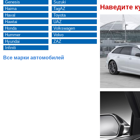
Genesis
Suzuki
Наведите к
Haima
TagAZ
Haval
Toyota
Hawtai
UAZ
Honda
Volkswagen
Hummer
Volvo
Hyundai
ZAZ
Infiniti
Все марки автомобилей