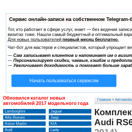
Сервис онлайн-записи на собственном Telegram-
Тот, кто работает в сфере услуг, знает — без ведения запис
визитах тоже. Нашли самый бюджетный и оптимальный вар
Для новых пользователей
первый месяц бесплатно
.
Чат-бот для мастеров и специалистов, который упрощает ве
—
Сам записывает клиентов и напоминает им о визит
—
Персонализирует скидки, чаевые, кэшбэк и предопл
—
Увеличивает доходимость и помогает больше зар
Начать пользоваться сервисом
Обновился каталог новых
Главная
>
Автомоби
автомобилей 2017 модельного года
Комплек
Lamborghini
Jaguar
Alfa Romeo
Jeep
Audi RS6
Aston Martin
KIA
Audi
Lada