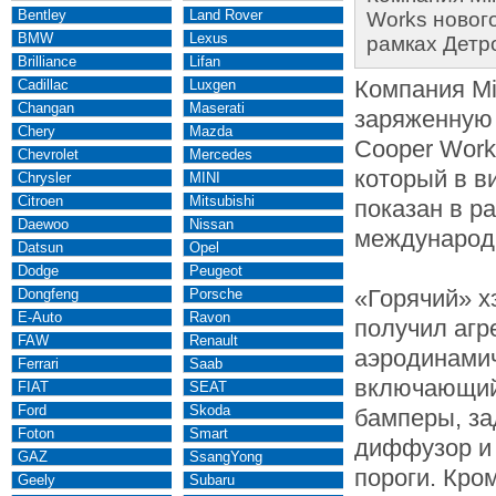
Bentley
Land Rover
Works нового
BMW
Lexus
рамках Детр
Brilliance
Lifan
Компания Mi
Cadillac
Luxgen
Changan
Maserati
заряженную
Chery
Mazda
Cooper Work
Chevrolet
Mercedes
который в в
Chrysler
MINI
Citroen
Mitsubishi
показан в р
Daewoo
Nissan
международн
Datsun
Opel
Dodge
Peugeot
«Горячий» х
Dongfeng
Porsche
E-Auto
Ravon
получил агр
FAW
Renault
аэродинамич
Ferrari
Saab
включающий
FIAT
SEAT
Ford
Skoda
бамперы, за
Foton
Smart
диффузор и 
GAZ
SsangYong
пороги. Кром
Geely
Subaru