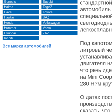
стандартной
Genesis
Suzuki
Haima
TagAZ
автомобиль 
Haval
Toyota
специальной
Hawtai
UAZ
светодиодн
Honda
Volkswagen
Hummer
Volvo
легкосплавн
Hyundai
ZAZ
Infiniti
Под капотом
Все марки автомобилей
литровый ч
устанавлива
двигателя н
что речь ид
на Mini Coop
280 Н?м кру
О датах пос
производств
сказать, чт