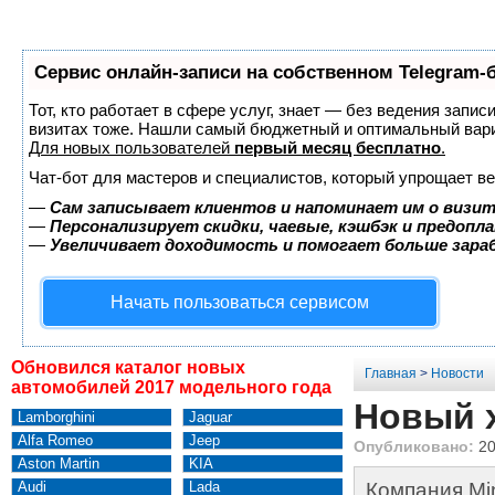
Сервис онлайн-записи на собственном Telegram-
Тот, кто работает в сфере услуг, знает — без ведения запис
визитах тоже. Нашли самый бюджетный и оптимальный вар
Для новых пользователей
первый месяц бесплатно
.
Чат-бот для мастеров и специалистов, который упрощает ве
—
Сам записывает клиентов и напоминает им о визит
—
Персонализирует скидки, чаевые, кэшбэк и предопл
—
Увеличивает доходимость и помогает больше зар
Начать пользоваться сервисом
Обновился каталог новых
Главная
>
Новости
автомобилей 2017 модельного года
Новый х
Lamborghini
Jaguar
Alfa Romeo
Jeep
Опубликовано:
20
Aston Martin
KIA
Audi
Lada
Компания Mi