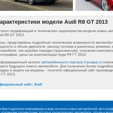
арактеристики модели Audi R8 GT 2013
талог модификаций и технических характеристик модели новых а
di R8 GT 2013.
ны, представлены подробные технические возможности автомобиля
щность и объем двигателя, расход топлива в различных режимах 
томобиля, тип коробки передач (трансмиссия), описание комплект
тографии, цены на комплектации Ауди Р8 ГТ 2013.
нформационный каталог
автомобильного портала Carsapa.ru
помож
шего будущего нового автомобиля. Для получения более подробн
идках и акциях на машины - посетите официальный сайт производ
 ГТ 2013.
фициальный сайт: Audi
м Вам подробную информацию в виде каталога новых автомобилей, фотографи
 основными параметрами, которые характеризуют автомобиль: объем и мощнос