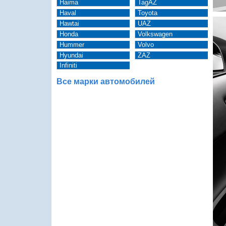
Haima
TagAZ
Haval
Toyota
Hawtai
UAZ
Honda
Volkswagen
Hummer
Volvo
Hyundai
ZAZ
Infiniti
Все марки автомобилей