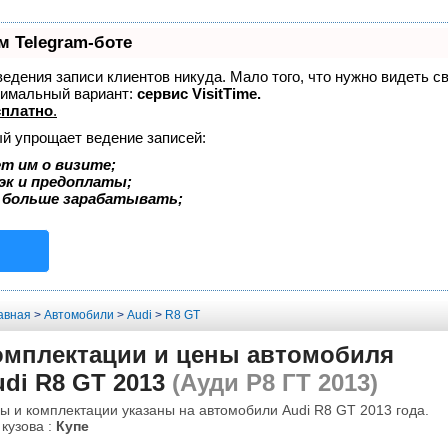
м Telegram-боте
 ведения записи клиентов никуда. Мало того, что нужно видеть с
тимальный вариант:
сервис VisitTime.
сплатно
.
ый упрощает ведение записей:
т им о визите;
эк и предоплаты;
 больше зарабатывать;
авная
>
Автомобили
>
Audi
>
R8 GT
омплектации и цены автомобиля
di R8 GT 2013
(Ауди Р8 ГТ 2013)
ы и комплектации указаны на автомобили Audi R8 GT 2013 года.
 кузова :
Купе