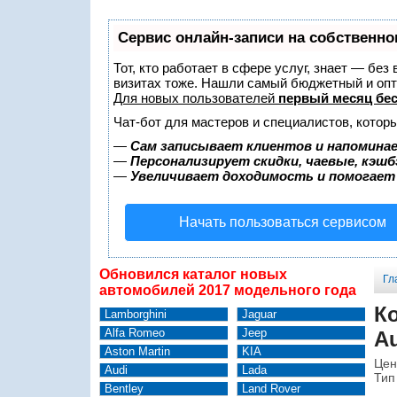
Сервис онлайн-записи на собственно
Тот, кто работает в сфере услуг, знает — без
визитах тоже. Нашли самый бюджетный и оп
Для новых пользователей
первый месяц бе
Чат-бот для мастеров и специалистов, котор
—
Сам записывает клиентов и напоминае
—
Персонализирует скидки, чаевые, кэшб
—
Увеличивает доходимость и помогает
Начать пользоваться сервисом
Обновился каталог новых
Гл
автомобилей 2017 модельного года
К
Lamborghini
Jaguar
Alfa Romeo
Jeep
Au
Aston Martin
KIA
Цен
Audi
Lada
Тип
Bentley
Land Rover