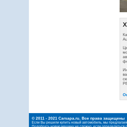
Х
Ка
Au
Це
мо
ав
фо
И
ва
ск
Р8
О
© 2011 - 2021 Carsapa.ru. Все права защищены
Если Вы решили купить новый автомобиль, мы предлагае
Подобрать новую машину не сложно, если определиться с