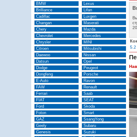
BMW
Lexus
В
Brilliance
Lifan
Cadillac
Luxgen
Вы
ст
Changan
Maserati
2
Chery
Mazda
Chevrolet
Mercedes
Ко
Chrysler
MINI
5.2
Citroen
Mitsubishi
Daewoo
Nissan
Пе
Datsun
Opel
Нав
Dodge
Peugeot
Dongfeng
Porsche
E-Auto
Ravon
FAW
Renault
Ferrari
Saab
FIAT
SEAT
Ford
Skoda
Foton
Smart
GAZ
SsangYong
Geely
Subaru
Genesis
Suzuki