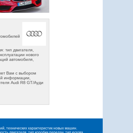
втомобилей
: тип двигателя,
эксплуатации нового
аций автомобиля,
ет Вам с выбором
ой информации,
ителя Audi R8 GT/Ауди
й, технических характеристик новых машин.
ть двигателя, тип коробки передач, тип кузова.