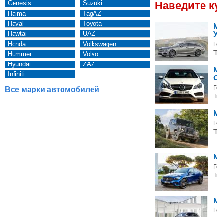
Genesis
Suzuki
Наведите к
Haima
TagAZ
Haval
Toyota
Hawtai
UAZ
Honda
Volkswagen
Г
Т
Hummer
Volvo
Hyundai
ZAZ
M
Infiniti
Г
Все марки автомобилей
Т
Г
Т
Г
Т
Г