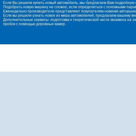
Если Вы решили купить новый автомобиль, мы предлагаем Вам подробную 
Подобрать новую машину не сложно, если определиться с основными параме
Еженедельно производители представляют покупателям новинки авторынка
Если вы решили узнать новое из мира автомобилей, предлагаем вашему в
Дополнительные сервисы: подготовка к теоретической части экзамена на 
пробок с помощью дорожных камер.