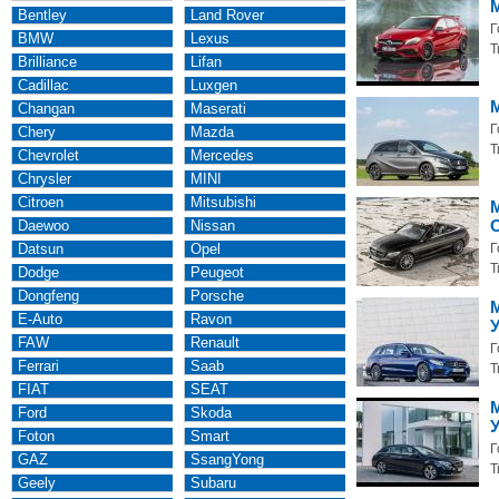
M
Bentley
Land Rover
Г
BMW
Lexus
Т
Brilliance
Lifan
Cadillac
Luxgen
M
Changan
Maserati
Г
Chery
Mazda
Т
Chevrolet
Mercedes
Chrysler
MINI
Citroen
Mitsubishi
M
Daewoo
Nissan
Datsun
Opel
Г
Т
Dodge
Peugeot
Dongfeng
Porsche
M
E-Auto
Ravon
FAW
Renault
Г
Ferrari
Saab
Т
FIAT
SEAT
Ford
Skoda
Foton
Smart
Г
GAZ
SsangYong
Т
Geely
Subaru