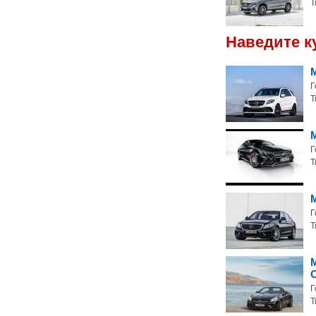
Т
Наведите к
Г
Т
M
Г
Т
M
Г
Т
Г
Т