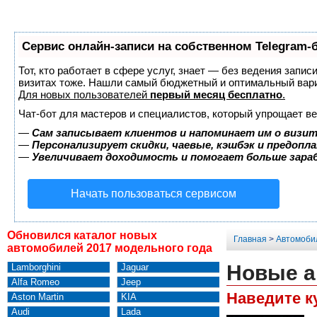
Сервис онлайн-записи на собственном Telegram-
Тот, кто работает в сфере услуг, знает — без ведения запис
визитах тоже. Нашли самый бюджетный и оптимальный вар
Для новых пользователей
первый месяц бесплатно
.
Чат-бот для мастеров и специалистов, который упрощает ве
—
Сам записывает клиентов и напоминает им о визит
—
Персонализирует скидки, чаевые, кэшбэк и предопл
—
Увеличивает доходимость и помогает больше зар
Начать пользоваться сервисом
Обновился каталог новых
Главная
>
Автомоби
автомобилей 2017 модельного года
Новые а
Lamborghini
Jaguar
Alfa Romeo
Jeep
Наведите к
Aston Martin
KIA
Audi
Lada