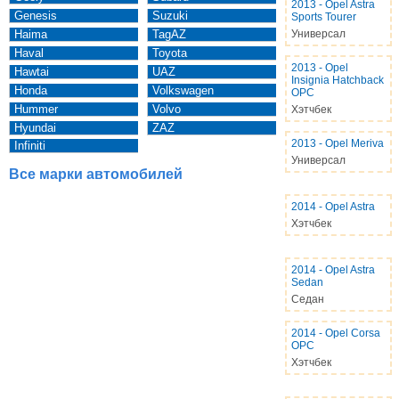
2013
-
Opel Astra
Genesis
Suzuki
Sports Tourer
Haima
TagAZ
Универсал
Haval
Toyota
2013
-
Opel
Hawtai
UAZ
Insignia Hatchback
Honda
Volkswagen
OPC
Hummer
Volvo
Хэтчбек
Hyundai
ZAZ
2013
-
Opel Meriva
Infiniti
Универсал
Все марки автомобилей
2014
-
Opel Astra
Хэтчбек
2014
-
Opel Astra
Sedan
Седан
2014
-
Opel Corsa
OPC
Хэтчбек