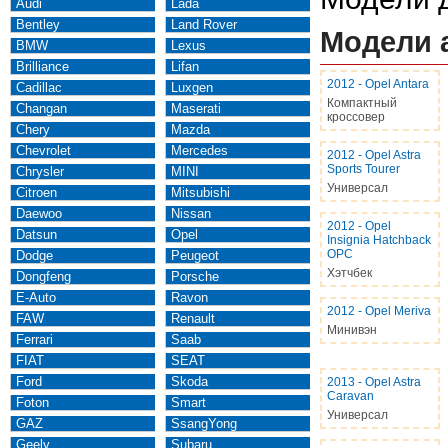
Audi
Lada
Bentley
Land Rover
Модели 
BMW
Lexus
Brilliance
Lifan
2012
-
Opel Antara
Cadillac
Luxgen
Компактный
Changan
Maserati
кроссовер
Chery
Mazda
Chevrolet
Mercedes
2012
-
Opel Astra
Sports Tourer
Chrysler
MINI
Универсал
Citroen
Mitsubishi
Daewoo
Nissan
2012
-
Opel
Datsun
Opel
Insignia Hatchback
OPC
Dodge
Peugeot
Хэтчбек
Dongfeng
Porsche
E-Auto
Ravon
2012
-
Opel Meriva
FAW
Renault
Минивэн
Ferrari
Saab
FIAT
SEAT
Ford
Skoda
2013
-
Opel Astra
Caravan
Foton
Smart
Универсал
GAZ
SsangYong
Geely
Subaru