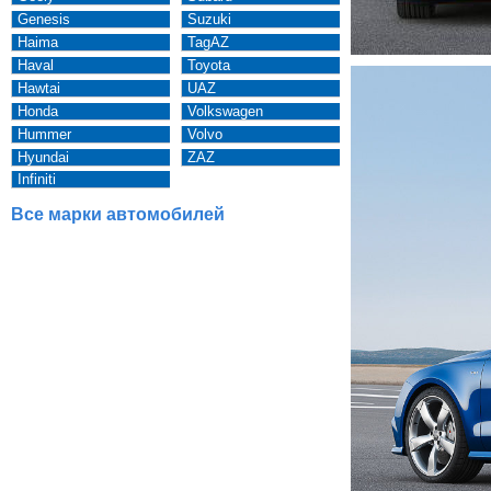
Genesis
Suzuki
Haima
TagAZ
Haval
Toyota
Hawtai
UAZ
Honda
Volkswagen
Hummer
Volvo
Hyundai
ZAZ
Infiniti
Все марки автомобилей