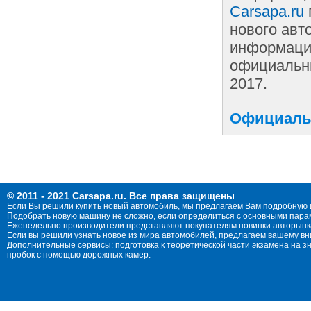
Carsapa.ru
нового авт
информации
официальны
2017.
Официальн
© 2011 - 2021 Carsapa.ru. Все права защищены
Если Вы решили купить новый автомобиль, мы предлагаем Вам подробную 
Подобрать новую машину не сложно, если определиться с основными параме
Еженедельно производители представляют покупателям новинки авторынка
Если вы решили узнать новое из мира автомобилей, предлагаем вашему в
Дополнительные сервисы: подготовка к теоретической части экзамена на 
пробок с помощью дорожных камер.