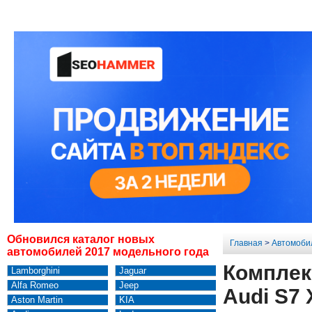
Обновился каталог новых
Главная
>
Автомоби
автомобилей 2017 модельного года
Комплек
Lamborghini
Jaguar
Alfa Romeo
Jeep
Audi S7 
Aston Martin
KIA