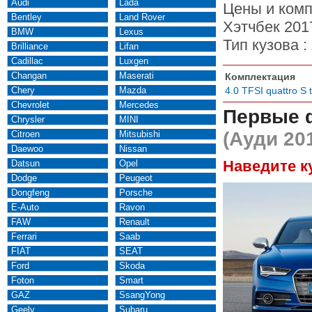
Audi
Lada
Цены и комп
Bentley
Land Rover
Хэтчбек 201
BMW
Lexus
Тип кузова :
Brilliance
Lifan
Cadillac
Luxgen
Changan
Maserati
Комплектация
Chery
Mazda
4.0 TFSI quattro S t
Chevrolet
Mercedes
Первые 
Chrysler
MINI
(Ауди 20
Citroen
Mitsubishi
Daewoo
Nissan
Наведите к
Datsun
Opel
Dodge
Peugeot
Dongfeng
Porsche
E-Auto
Ravon
FAW
Renault
Ferrari
Saab
FIAT
SEAT
Ford
Skoda
Foton
Smart
GAZ
SsangYong
Geely
Subaru