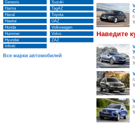
Genesis
Suzuki
Haima
TagAZ
Haval
Toyota
Г
Hawtai
UAZ
Т
Honda
Volkswagen
Наведите к
Hummer
Volvo
Hyundai
ZAZ
Infiniti
V
Все марки автомобилей
Г
Т
Г
Т
Г
Т