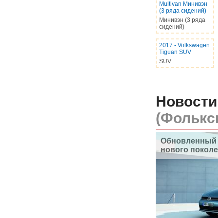
Multivan Минивэн
(3 ряда сидений)
Минивэн (3 ряда
сидений)
2017
-
Volkswagen
Tiguan SUV
SUV
Новости
(Фолькс
Обновленный 
нового покол