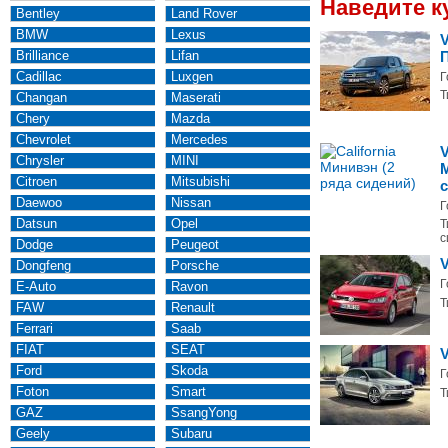
Наведите к
Bentley
Land Rover
BMW
Lexus
Brilliance
Lifan
Cadillac
Luxgen
Г
Т
Changan
Maserati
Chery
Mazda
Chevrolet
Mercedes
V
Chrysler
MINI
Citroen
Mitsubishi
Daewoo
Nissan
Г
Datsun
Opel
Т
с
Dodge
Peugeot
V
Dongfeng
Porsche
Г
E-Auto
Ravon
Т
FAW
Renault
Ferrari
Saab
FIAT
SEAT
V
Ford
Skoda
Г
Foton
Smart
Т
GAZ
SsangYong
Geely
Subaru