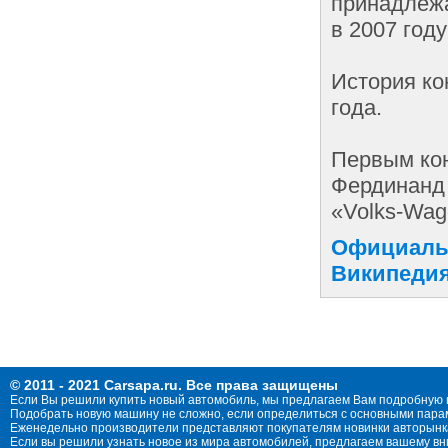
принадлежа
в 2007 год
История ко
года.
Первым ко
Фердинанд 
«Volks-Wag
Официальн
Википедия
© 2011 - 2021 Carsapa.ru. Все права защищены
Если Вы решили купить новый автомобиль, мы предлагаем Вам подробную 
Подобрать новую машину не сложно, если определиться с основными параме
Еженедельно производители представляют покупателям новинки авторынка
Если вы решили узнать новое из мира автомобилей, предлагаем вашему в