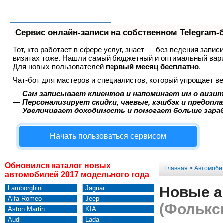
Сервис онлайн-записи на собственном Telegram-
Тот, кто работает в сфере услуг, знает — без ведения запис
визитах тоже. Нашли самый бюджетный и оптимальный вар
Для новых пользователей
первый месяц бесплатно
.
Чат-бот для мастеров и специалистов, который упрощает ве
—
Сам записывает клиентов и напоминает им о визит
—
Персонализирует скидки, чаевые, кэшбэк и предопл
—
Увеличивает доходимость и помогает больше зар
Начать пользоваться сервисом
Обновился каталог новых
Главная
>
Автомоби
автомобилей 2017 модельного года
Новые а
Lamborghini
Jaguar
Alfa Romeo
Jeep
(Фолькс
Aston Martin
KIA
Audi
Lada