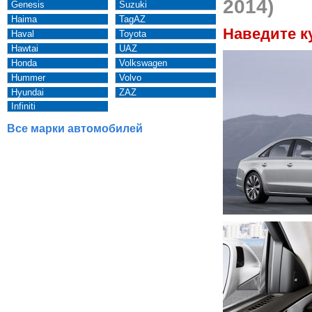
2014)
Genesis
Suzuki
Haima
TagAZ
Наведите к
Haval
Toyota
Hawtai
UAZ
Honda
Volkswagen
Hummer
Volvo
Hyundai
ZAZ
Infiniti
Все марки автомобилей