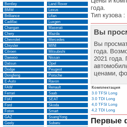
Цены и комп
Bentley
Land Rover
года.
BMW
Lexus
Тип кузова :
Brilliance
Lifan
Cadillac
Luxgen
Changan
Maserati
Вы просм
Chery
Mazda
Chevrolet
Mercedes
Вы просма
Chrysler
MINI
года. Возм
Citroen
Mitsubishi
2021 года.
Daewoo
Nissan
Datsun
Opel
автомобиль
Dodge
Peugeot
ценами, фо
Dongfeng
Porsche
E-Auto
Ravon
FAW
Renault
Комплектация
3.0 TFSI Long
Ferrari
Saab
3.0 TDI Long
FIAT
SEAT
4,0 TFSI Long
Ford
Skoda
4,2 TDI Long
Foton
Smart
GAZ
SsangYong
Первые 
Geely
Subaru