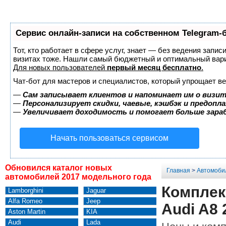
Сервис онлайн-записи на собственном Telegram-
Тот, кто работает в сфере услуг, знает — без ведения запис
визитах тоже. Нашли самый бюджетный и оптимальный вар
Для новых пользователей
первый месяц бесплатно
.
Чат-бот для мастеров и специалистов, который упрощает ве
—
Сам записывает клиентов и напоминает им о визит
—
Персонализирует скидки, чаевые, кэшбэк и предопл
—
Увеличивает доходимость и помогает больше зар
Начать пользоваться сервисом
Обновился каталог новых
Главная
>
Автомоби
автомобилей 2017 модельного года
Комплек
Lamborghini
Jaguar
Alfa Romeo
Jeep
Audi A8 
Aston Martin
KIA
Audi
Lada