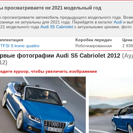
ы просматриваете не 2021 модельный год
 просматриваете автомобиль предыдущего модельного года. Возм
ранице не актуальны для 2021 года. Перейдите в каталог
Audi
и вы
021 модельного года
Audi S5 Cabriolet
с актуальными ценами, фото
мплектация
Коробка передач
Цена
 TFSI S tronic quattro
Роботизированная
2 938
рвые фотографии
Audi S5 Cabriolet 2012
(Ау
12)
едите курсор, чтобы увеличить изображение