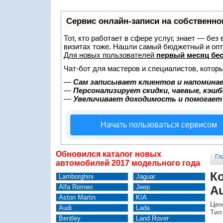
Сервис онлайн-записи на собственно
Тот, кто работает в сфере услуг, знает — без
визитах тоже. Нашли самый бюджетный и оп
Для новых пользователей
первый месяц бе
Чат-бот для мастеров и специалистов, котор
—
Сам записывает клиентов и напоминае
—
Персонализирует скидки, чаевые, кэшб
—
Увеличивает доходимость и помогает
Начать пользоваться сервисом
Обновился каталог новых
Гл
автомобилей 2017 модельного года
К
Lamborghini
Jaguar
Alfa Romeo
Jeep
Au
Aston Martin
KIA
Цен
Audi
Lada
Тип
Bentley
Land Rover