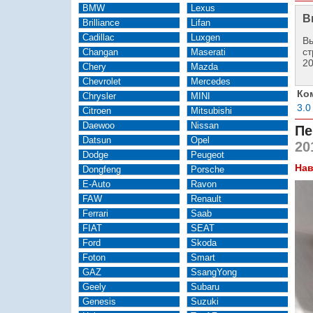
BMW
Lexus
В
Brilliance
Lifan
Cadillac
Luxgen
Вы
ст
Changan
Maserati
2
Chery
Mazda
Chevrolet
Mercedes
Ко
Chrysler
MINI
3.0
Citroen
Mitsubishi
Daewoo
Nissan
Пе
Datsun
Opel
20
Dodge
Peugeot
Нав
Dongfeng
Porsche
E-Auto
Ravon
FAW
Renault
Ferrari
Saab
FIAT
SEAT
Ford
Skoda
Foton
Smart
GAZ
SsangYong
Geely
Subaru
Genesis
Suzuki