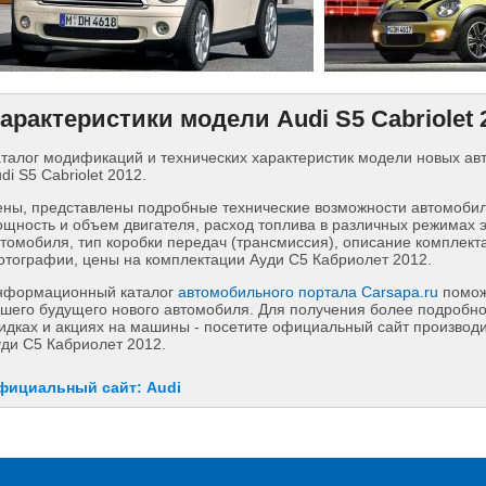
арактеристики модели Audi S5 Cabriolet 
талог модификаций и технических характеристик модели новых а
di S5 Cabriolet 2012.
ны, представлены подробные технические возможности автомобиля
щность и объем двигателя, расход топлива в различных режимах 
томобиля, тип коробки передач (трансмиссия), описание комплект
тографии, цены на комплектации Ауди С5 Кабриолет 2012.
нформационный каталог
автомобильного портала Carsapa.ru
помож
шего будущего нового автомобиля. Для получения более подробн
идках и акциях на машины - посетите официальный сайт производит
ди С5 Кабриолет 2012.
фициальный сайт: Audi