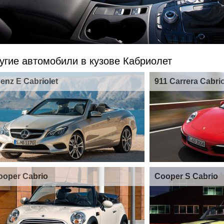
угие автомобили в кузове Кабриолет
enz E Cabriolet
911 Carrera Cabrio
ooper Cabrio
Cooper S Cabrio