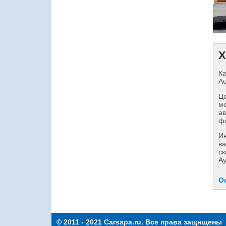
Х
Ка
Au
Це
мо
ав
фо
И
ва
ск
Ау
О
© 2011 - 2021 Carsapa.ru. Все права защищены