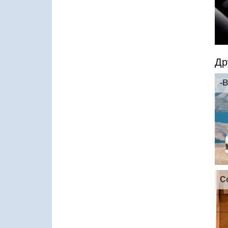
Др
-B
C