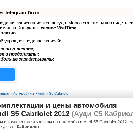
м Telegram-боте
 ведения записи клиентов никуда. Мало того, что нужно видеть с
тимальный вариант:
сервис VisitTime.
сплатно
.
ый упрощает ведение записей:
т им о визите;
эк и предоплаты;
 больше зарабатывать;
авная
>
Автомобили
>
Audi
>
S5 Cabriolet
омплектации и цены автомобиля
di S5 Cabriolet 2012
(Ауди С5 Кабриол
ы и комплектации указаны на автомобили Audi S5 Cabriolet 2012 го
 кузова :
Кабриолет