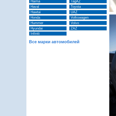
Haima
TagAZ
Haval
Toyota
Hawtai
UAZ
Honda
Volkswagen
Hummer
Volvo
Hyundai
ZAZ
Infiniti
Все марки автомобилей