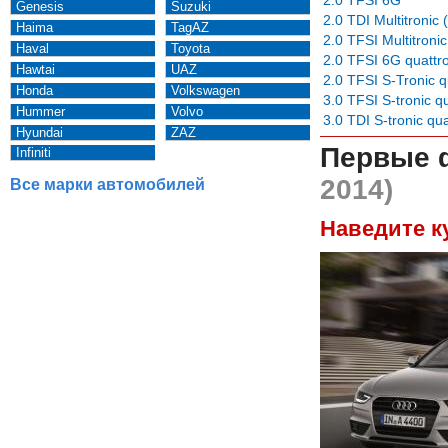
Genesis
Suzuki
2.0 TDI Multitronic
Haima
TagAZ
2.0 TFSI Multitronic
Haval
Toyota
2.0 TFSI 6G quattr
Hawtai
UAZ
2.0 TFSI S-Tronic q
Honda
Volkswagen
3.0 TFSI S-tronic q
Hummer
Volvo
3.0 TDI S-tronic qua
Hyundai
ZAZ
Первые 
Infiniti
2014)
Все марки автомобилей
Наведите к