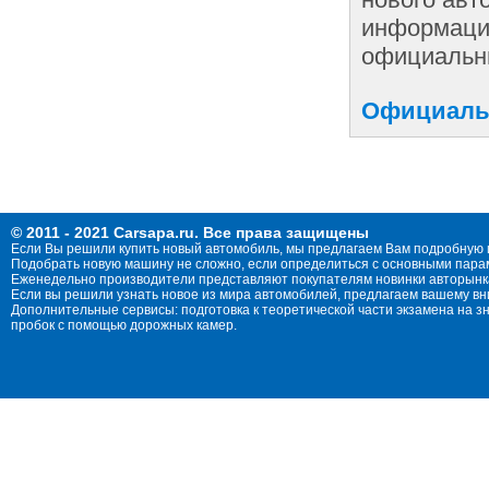
информации
официальны
Официальн
© 2011 - 2021 Carsapa.ru. Все права защищены
Если Вы решили купить новый автомобиль, мы предлагаем Вам подробную 
Подобрать новую машину не сложно, если определиться с основными параме
Еженедельно производители представляют покупателям новинки авторынка
Если вы решили узнать новое из мира автомобилей, предлагаем вашему в
Дополнительные сервисы: подготовка к теоретической части экзамена на 
пробок с помощью дорожных камер.