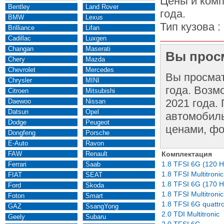
Цены и комп
Bentley
Land Rover
года.
BMW
Lexus
Тип кузова :
Brilliance
Lifan
Cadillac
Luxgen
Changan
Maserati
Вы просм
Chery
Mazda
Chevrolet
Mercedes
Вы просма
Chrysler
MINI
года. Возм
Citroen
Mitsubishi
2021 года.
Daewoo
Nissan
Datsun
Opel
автомобиль
Dodge
Peugeot
ценами, фо
Dongfeng
Porsche
E-Auto
Ravon
FAW
Renault
Комплектация
1.8 TFSI 6G (120 H
Ferrari
Saab
1.8 TFSI Multitroni
FIAT
SEAT
1.8 TFSI 6G (170 H
Ford
Skoda
1.8 TFSI Multitroni
Foton
Smart
1.8 TFSI 6G quattr
GAZ
SsangYong
2.0 TDI Multitronic
Geely
Subaru
2.0 TFSI 6G