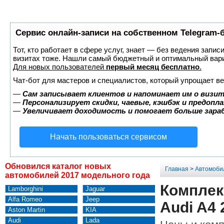
Сервис онлайн-записи на собственном Telegram-
Тот, кто работает в сфере услуг, знает — без ведения запис
визитах тоже. Нашли самый бюджетный и оптимальный вар
Для новых пользователей
первый месяц бесплатно
.
Чат-бот для мастеров и специалистов, который упрощает ве
—
Сам записывает клиентов и напоминает им о визит
—
Персонализирует скидки, чаевые, кэшбэк и предопл
—
Увеличивает доходимость и помогает больше зар
Начать пользоваться сервисом
Обновился каталог новых
Главная
>
Автомоби
автомобилей 2017 модельного года
Комплек
Lamborghini
Jaguar
Alfa Romeo
Jeep
Audi A4 
Aston Martin
KIA
Audi
Lada