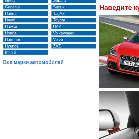
Geely
Subaru
Наведите к
Genesis
Suzuki
Haima
TagAZ
Haval
Toyota
Hawtai
UAZ
Honda
Volkswagen
Hummer
Volvo
Hyundai
ZAZ
Infiniti
Все марки автомобилей