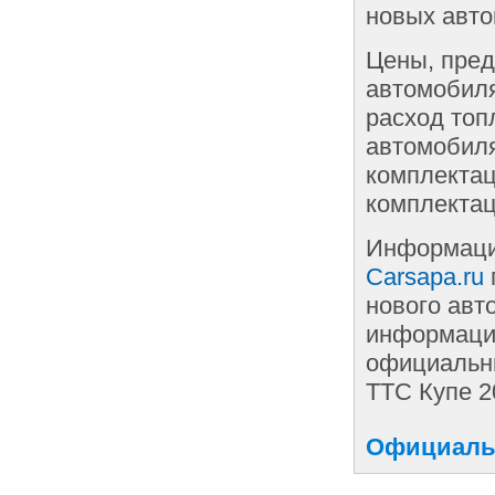
новых авто
Цены, пред
автомобиля
расход топ
автомобиля
комплектац
комплектац
Информаци
Carsapa.ru
нового авт
информации
официальны
ТТС Купе 2
Официальн