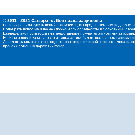
© 2011 - 2021 Carsapa.ru. Все права защищены
Если Вы решили купить новый автомобиль, мы предлагаем Вам подробную 
Подобрать новую машину не сложно, если определиться с основными параме
Еженедельно производители представляют покупателям новинки авторынка
Если вы решили узнать новое из мира автомобилей, предлагаем вашему в
Дополнительные сервисы: подготовка к теоретической части экзамена на 
пробок с помощью дорожных камер.