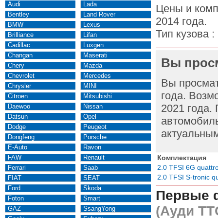
Audi
Lada
Цены и комп
Bentley
Land Rover
2014 года.
BMW
Lexus
Тип кузова :
Brilliance
Lifan
Cadillac
Luxgen
Changan
Maserati
Вы просм
Chery
Mazda
Chevrolet
Mercedes
Вы просма
Chrysler
MINI
года. Возм
Citroen
Mitsubishi
2021 года.
Daewoo
Nissan
Datsun
Opel
автомобиль
Dodge
Peugeot
актуальным
Dongfeng
Porsche
E-Auto
Ravon
FAW
Renault
Комплектация
2.0 TFSI 6G quattr
Ferrari
Saab
2.0 TFSI S-tronic q
FIAT
SEAT
Ford
Skoda
Первые 
Foton
Smart
(Ауди ТТ
GAZ
SsangYong