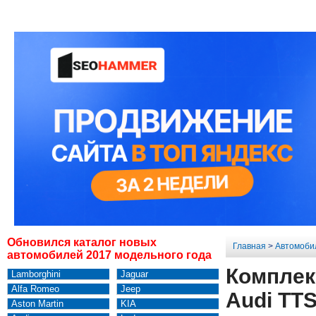
Обновился каталог новых
Главная
>
Автомоби
автомобилей 2017 модельного года
Комплек
Lamborghini
Jaguar
Alfa Romeo
Jeep
Audi TT
Aston Martin
KIA