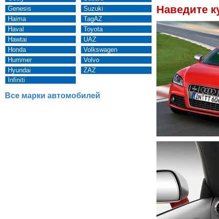
Наведите к
Genesis
Suzuki
Haima
TagAZ
Haval
Toyota
Hawtai
UAZ
Honda
Volkswagen
Hummer
Volvo
Hyundai
ZAZ
Infiniti
Все марки автомобилей