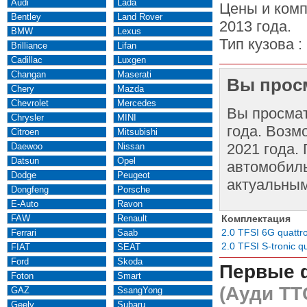
Audi
Lada
Цены и комп
Bentley
Land Rover
2013 года.
BMW
Lexus
Тип кузова :
Brilliance
Lifan
Cadillac
Luxgen
Changan
Maserati
Вы просм
Chery
Mazda
Chevrolet
Mercedes
Вы просма
Chrysler
MINI
года. Возм
Citroen
Mitsubishi
2021 года.
Daewoo
Nissan
Datsun
Opel
автомобиль
Dodge
Peugeot
актуальным
Dongfeng
Porsche
E-Auto
Ravon
FAW
Renault
Комплектация
2.0 TFSI 6G quattr
Ferrari
Saab
2.0 TFSI S-tronic q
FIAT
SEAT
Ford
Skoda
Первые 
Foton
Smart
(Ауди ТТ
GAZ
SsangYong
Geely
Subaru