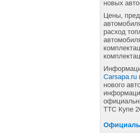
новых авто
Цены, пред
автомобиля
расход топ
автомобиля
комплектац
комплектац
Информаци
Carsapa.ru
нового авт
информации
официальны
ТТС Купе 2
Официальн