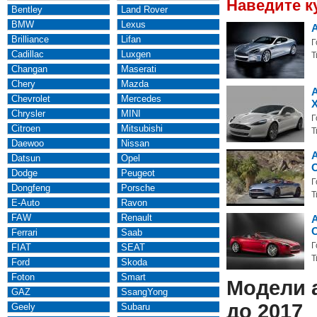
Наведите к
Bentley
Land Rover
BMW
Lexus
A
Brilliance
Lifan
Г
Cadillac
Luxgen
Т
Changan
Maserati
Chery
Mazda
A
Chevrolet
Mercedes
Chrysler
MINI
Г
Citroen
Mitsubishi
Т
Daewoo
Nissan
A
Datsun
Opel
Dodge
Peugeot
Г
Dongfeng
Porsche
Т
E-Auto
Ravon
FAW
Renault
A
Ferrari
Saab
Г
FIAT
SEAT
Т
Ford
Skoda
Foton
Smart
Модели 
GAZ
SsangYong
до 2017
Geely
Subaru