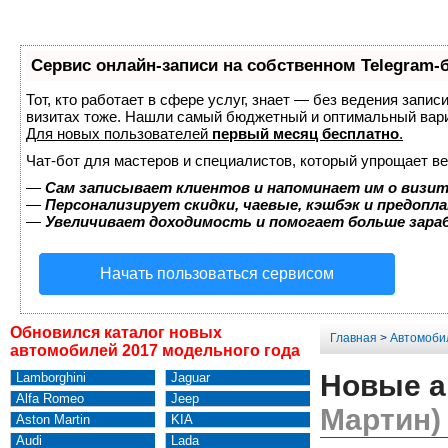
Сервис онлайн-записи на собственном Telegram-
Тот, кто работает в сфере услуг, знает — без ведения запис
визитах тоже. Нашли самый бюджетный и оптимальный вар
Для новых пользователей
первый месяц бесплатно
.
Чат-бот для мастеров и специалистов, который упрощает ве
—
Сам записывает клиентов и напоминает им о визит
—
Персонализирует скидки, чаевые, кэшбэк и предопл
—
Увеличивает доходимость и помогает больше зар
Начать пользоваться сервисом
Обновился каталог новых
Главная
>
Автомоби
автомобилей 2017 модельного года
Новые а
Lamborghini
Jaguar
Alfa Romeo
Jeep
Мартин)
Aston Martin
KIA
Audi
Lada