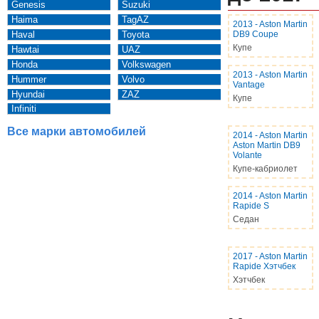
Genesis
Suzuki
Haima
TagAZ
2013
-
Aston Martin
Haval
Toyota
DB9 Coupe
Купе
Hawtai
UAZ
Honda
Volkswagen
2013
-
Aston Martin
Hummer
Volvo
Vantage
Hyundai
ZAZ
Купе
Infiniti
Все марки автомобилей
2014
-
Aston Martin
Aston Martin DB9
Volante
Купе-кабриолет
2014
-
Aston Martin
Rapide S
Седан
2017
-
Aston Martin
Rapide Хэтчбек
Хэтчбек