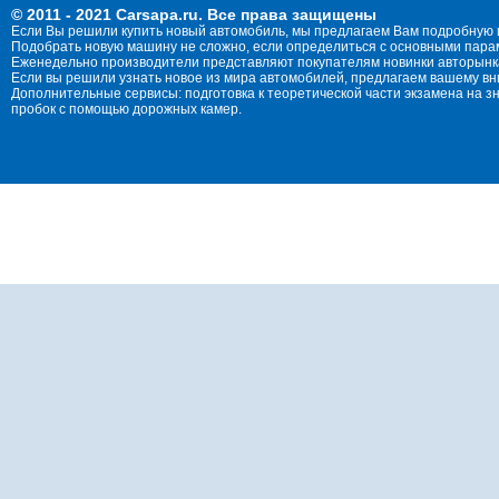
© 2011 - 2021 Carsapa.ru. Все права защищены
Если Вы решили купить новый автомобиль, мы предлагаем Вам подробную 
Подобрать новую машину не сложно, если определиться с основными параме
Еженедельно производители представляют покупателям новинки авторынка
Если вы решили узнать новое из мира автомобилей, предлагаем вашему в
Дополнительные сервисы: подготовка к теоретической части экзамена на 
пробок с помощью дорожных камер.