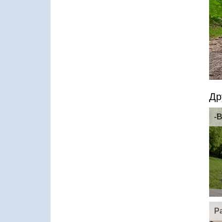
Др
-
Pa