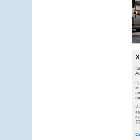
Х
Ка
Au
Це
мо
ав
фо
И
ва
ск
20
О