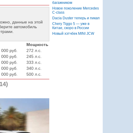
багажником
Новое поколение Mercedes
C-class
Dacia Duster теперь и пикап
ожно, данные на этой
Chery Tiggo 5 — уже в
берите автомобиль
Китае, скоро в России
етрами.
Новый хэтчбек MINI JCW
Мощность
 000 руб.
272 л.с.
 000 руб.
245 л.с.
 000 руб.
333 л.с.
 000 руб.
340 л.с.
 000 руб.
500 л.с.
14)