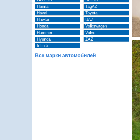
Haima
TagAZ
Haval
Toyota
Hawtai
UAZ
Honda
Volkswagen
Hummer
Volvo
Hyundai
ZAZ
Infiniti
Все марки автомобилей