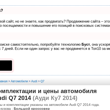
а?
ой сайт, но не знаете, как продвигать? Продвижение сайта – эт
о посещаемости и повышение его позиций в поисковых системах
поиске самостоятельно, попробуйте технологию
Буст
, она ускор
7 дней. Если ни один запрос у вас не продвинется в Топ10 за м
авная
>
Автомобили
>
Audi
>
Q7
омплектации и цены автомобиля
di Q7 2014
(Ауди Ку7 2014)
ы и комплектации указаны на автомобили Audi Q7 2014 года.
 кузова :
Большой кроссовер