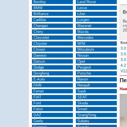
Bentley
Land Rover
BMW
Lexus
В
Brilliance
Lifan
Cadillac
Luxgen
Вы
ст
Changan
Maserati
2
Chery
Mazda
Chevrolet
Mercedes
Ко
Chrysler
MINI
3.0
Citroen
Mitsubishi
3.0
Daewoo
Nissan
3.0
Datsun
Opel
4.2
Dodge
Peugeot
V12
Dongfeng
Porsche
E-Auto
Ravon
Пе
FAW
Renault
Нав
Ferrari
Saab
FIAT
SEAT
Ford
Skoda
Foton
Smart
GAZ
SsangYong
Geely
Subaru
Genesis
Suzuki