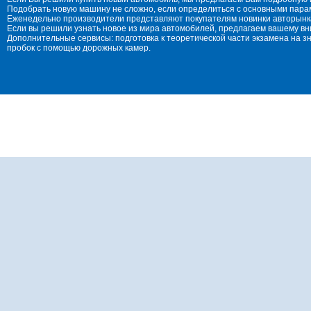
Подобрать новую машину не сложно, если определиться с основными параме
Еженедельно производители представляют покупателям новинки авторынка
Если вы решили узнать новое из мира автомобилей, предлагаем вашему в
Дополнительные сервисы: подготовка к теоретической части экзамена на 
пробок с помощью дорожных камер.