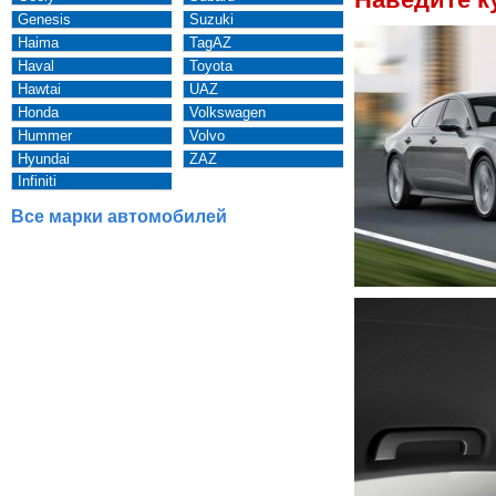
Genesis
Suzuki
Haima
TagAZ
Haval
Toyota
Hawtai
UAZ
Honda
Volkswagen
Hummer
Volvo
Hyundai
ZAZ
Infiniti
Все марки автомобилей