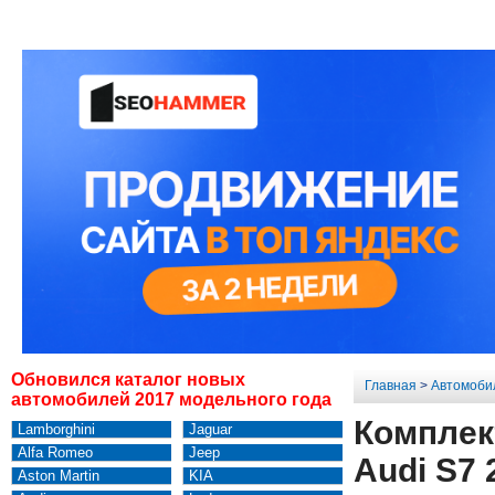
Обновился каталог новых
Главная
>
Автомоби
автомобилей 2017 модельного года
Комплек
Lamborghini
Jaguar
Alfa Romeo
Jeep
Audi S7 
Aston Martin
KIA