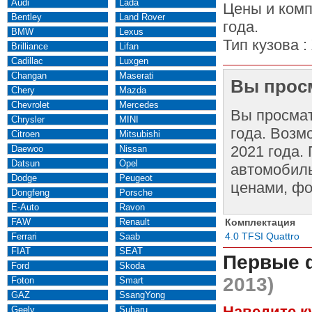
Audi
Lada
Цены и комп
Bentley
Land Rover
года.
BMW
Lexus
Тип кузова :
Brilliance
Lifan
Cadillac
Luxgen
Changan
Maserati
Вы просм
Chery
Mazda
Chevrolet
Mercedes
Вы просма
Chrysler
MINI
года. Возм
Citroen
Mitsubishi
2021 года.
Daewoo
Nissan
Datsun
Opel
автомобиль
Dodge
Peugeot
ценами, фо
Dongfeng
Porsche
E-Auto
Ravon
FAW
Renault
Комплектация
4.0 TFSI Quattro
Ferrari
Saab
FIAT
SEAT
Первые 
Ford
Skoda
2013)
Foton
Smart
GAZ
SsangYong
Наведите к
Geely
Subaru