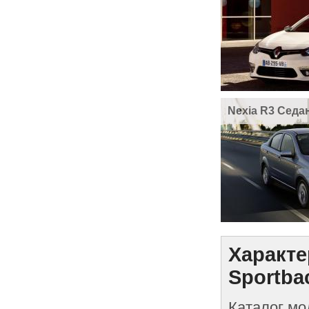
Nexia R3 Седа
Характе
Sportba
Каталог мо