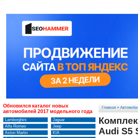
Обновился каталог новых
Главная
>
Автомоби
автомобилей 2017 модельного года
Комплек
Lamborghini
Jaguar
Alfa Romeo
Jeep
Audi S5 
Aston Martin
KIA