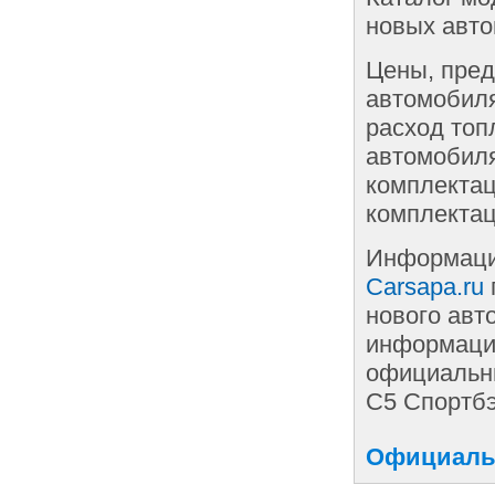
новых авто
Цены, пред
автомобиля
расход топ
автомобиля
комплектац
комплектац
Информаци
Carsapa.ru
нового авт
информации
официальны
С5 Спортбэ
Официальн