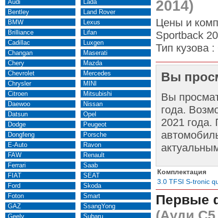
2014)
Audi
Lada
Bentley
Land Rover
Цены и комп
BMW
Lexus
Brilliance
Lifan
Sportback 20
Cadillac
Luxgen
Тип кузова :
Changan
Maserati
Chery
Mazda
Chevrolet
Mercedes
Вы просм
Chrysler
MINI
Citroen
Mitsubishi
Вы просма
Daewoo
Nissan
года. Возм
Datsun
Opel
2021 года.
Dodge
Peugeot
автомобиль
Dongfeng
Porsche
E-Auto
Ravon
актуальным
FAW
Renault
Ferrari
Saab
Комплектация
FIAT
SEAT
3.0 TFSI S-tronic q
Ford
Skoda
Foton
Smart
Первые 
GAZ
SsangYong
(Ауди С5
Geely
Subaru