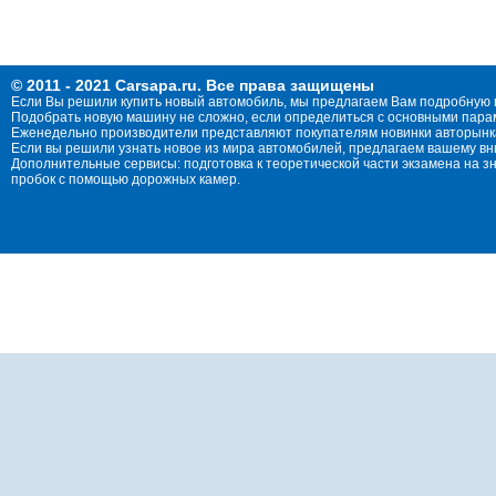
© 2011 - 2021 Carsapa.ru. Все права защищены
Если Вы решили купить новый автомобиль, мы предлагаем Вам подробную 
Подобрать новую машину не сложно, если определиться с основными параме
Еженедельно производители представляют покупателям новинки авторынка
Если вы решили узнать новое из мира автомобилей, предлагаем вашему в
Дополнительные сервисы: подготовка к теоретической части экзамена на 
пробок с помощью дорожных камер.