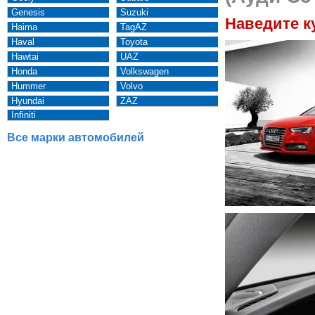
Genesis
Suzuki
Наведите к
Haima
TagAZ
Haval
Toyota
Hawtai
UAZ
Honda
Volkswagen
Hummer
Volvo
Hyundai
ZAZ
Infiniti
Все марки автомобилей