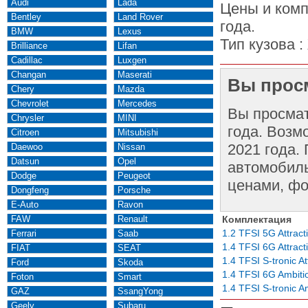
Audi
Lada
Цены и комп
Bentley
Land Rover
года.
BMW
Lexus
Тип кузова :
Brilliance
Lifan
Cadillac
Luxgen
Changan
Maserati
Вы просм
Chery
Mazda
Chevrolet
Mercedes
Вы просма
Chrysler
MINI
года. Возм
Citroen
Mitsubishi
2021 года.
Daewoo
Nissan
Datsun
Opel
автомобиль
Dodge
Peugeot
ценами, фо
Dongfeng
Porsche
E-Auto
Ravon
FAW
Renault
Комплектация
1.2 TFSI 5G Attract
Ferrari
Saab
1.4 TFSI 6G Attract
FIAT
SEAT
1.4 TFSI S-tronic At
Ford
Skoda
1.4 TFSI 6G Ambiti
Foton
Smart
1.4 TFSI S-tronic A
GAZ
SsangYong
Geely
Subaru