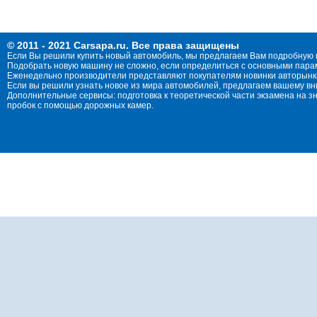
© 2011 - 2021 Carsapa.ru. Все права защищены
Если Вы решили купить новый автомобиль, мы предлагаем Вам подробную 
Подобрать новую машину не сложно, если определиться с основными параме
Еженедельно производители представляют покупателям новинки авторынка
Если вы решили узнать новое из мира автомобилей, предлагаем вашему в
Дополнительные сервисы: подготовка к теоретической части экзамена на 
пробок с помощью дорожных камер.