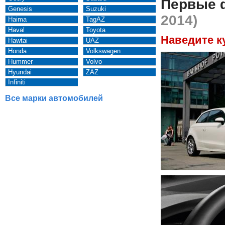
Первые 
Genesis
Suzuki
2014)
Haima
TagAZ
Haval
Toyota
Наведите к
Hawtai
UAZ
Honda
Volkswagen
Hummer
Volvo
Hyundai
ZAZ
Infiniti
Все марки автомобилей