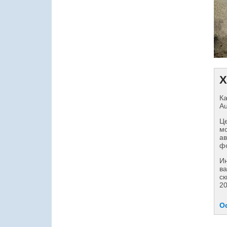
Х
Ка
Au
Це
мо
ав
фо
И
ва
ск
20
О