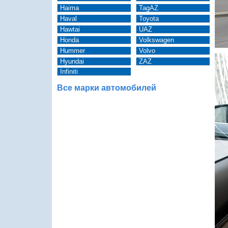
Haima
TagAZ
Haval
Toyota
Hawtai
UAZ
Honda
Volkswagen
Hummer
Volvo
Hyundai
ZAZ
Infiniti
Все марки автомобилей