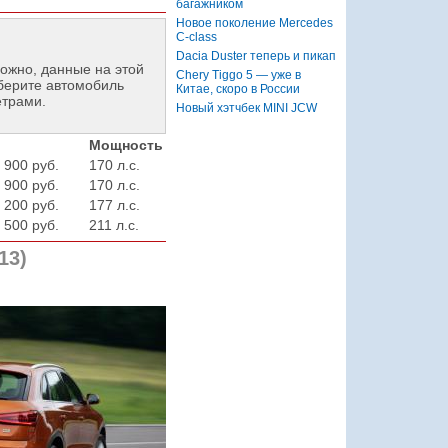
багажником
Новое поколение Mercedes
C-class
Dacia Duster теперь и пикап
ожно, данные на этой
Chery Tiggo 5 — уже в
берите автомобиль
Китае, скоро в России
етрами.
Новый хэтчбек MINI JCW
Мощность
 900 руб.
170 л.с.
 900 руб.
170 л.с.
 200 руб.
177 л.с.
 500 руб.
211 л.с.
13)