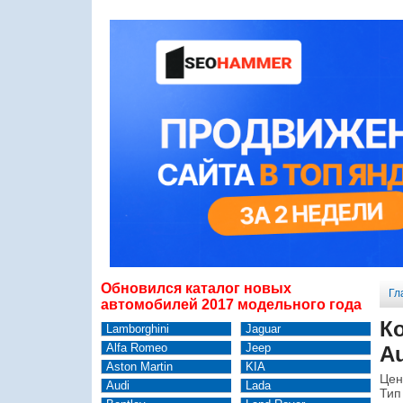
Обновился каталог новых
Гл
автомобилей 2017 модельного года
К
Lamborghini
Jaguar
Alfa Romeo
Jeep
Au
Aston Martin
KIA
Цен
Audi
Lada
Тип