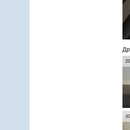
Др
2
4