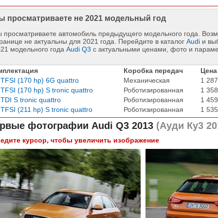
ы просматриваете не 2021 модельный год
 просматриваете автомобиль предыдущего модельного года. Возм
ранице не актуальны для 2021 года. Перейдите в каталог
Audi
и вы
021 модельного года
Audi Q3
с актуальными ценами, фото и парам
мплектация
Коробка передач
Цена
 TFSI (170 hp) 6G quattro
Механическая
1 287
 TFSI (170 hp) S tronic quattro
Роботизированная
1 358
 TDI S tronic quattro
Роботизированная
1 459
 TFSI (211 hp) S tronic quattro
Роботизированная
1 535
рвые фотографии
Audi Q3 2013
(Ауди Ку3 20
едите курсор, чтобы увеличить изображение