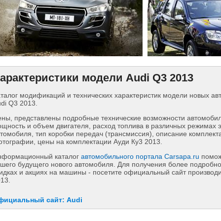
арактеристики модели Audi Q3 2013
талог модификаций и технических характеристик модели новых а
di Q3 2013.
ны, представлены подробные технические возможности автомобиля
щность и объем двигателя, расход топлива в различных режимах 
томобиля, тип коробки передач (трансмиссия), описание комплект
тографии, цены на комплектации Ауди Ку3 2013.
нформационный каталог
автомобильного портала Carsapa.ru
помож
шего будущего нового автомобиля. Для получения более подробн
идках и акциях на машины - посетите официальный сайт производи
13.
фициальный сайт: Audi