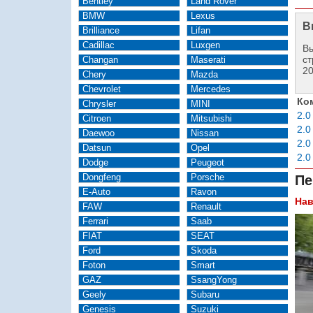
Bentley
Land Rover
BMW
Lexus
В
Brilliance
Lifan
Cadillac
Luxgen
Вы
ст
Changan
Maserati
2
Chery
Mazda
Chevrolet
Mercedes
Ко
Chrysler
MINI
2.0
Citroen
Mitsubishi
2.0
Daewoo
Nissan
2.0
Datsun
Opel
2.0
Dodge
Peugeot
Dongfeng
Porsche
Пе
E-Auto
Ravon
Нав
FAW
Renault
Ferrari
Saab
FIAT
SEAT
Ford
Skoda
Foton
Smart
GAZ
SsangYong
Geely
Subaru
Genesis
Suzuki