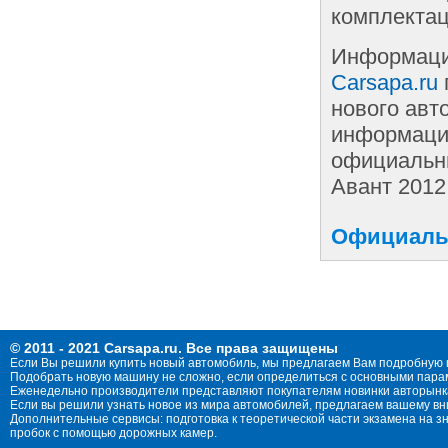
комплектац
Информаци
Carsapa.ru
нового авт
информации
официальны
Авант 2012
Официальн
© 2011 - 2021 Carsapa.ru. Все права защищены
Если Вы решили купить новый автомобиль, мы предлагаем Вам подробную 
Подобрать новую машину не сложно, если определиться с основными параме
Еженедельно производители представляют покупателям новинки авторынка
Если вы решили узнать новое из мира автомобилей, предлагаем вашему в
Дополнительные сервисы: подготовка к теоретической части экзамена на 
пробок с помощью дорожных камер.