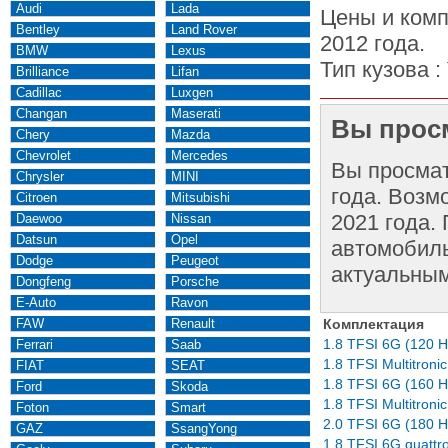
Audi
Lada
Цены и комп
Bentley
Land Rover
2012 года.
BMW
Lexus
Тип кузова :
Brilliance
Lifan
Cadillac
Luxgen
Changan
Maserati
Вы просм
Chery
Mazda
Chevrolet
Mercedes
Вы просма
Chrysler
MINI
года. Возм
Citroen
Mitsubishi
2021 года.
Daewoo
Nissan
Datsun
Opel
автомобиль
Dodge
Peugeot
актуальным
Dongfeng
Porsche
E-Auto
Ravon
FAW
Renault
Комплектация
1.8 TFSI 6G (120 H
Ferrari
Saab
1.8 TFSI Multitroni
FIAT
SEAT
1.8 TFSI 6G (160 H
Ford
Skoda
1.8 TFSI Multitroni
Foton
Smart
2.0 TFSI 6G (180 H
GAZ
SsangYong
1.8 TFSI 6G quattr