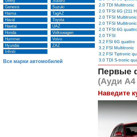
Geely
Subaru
2.0 TDI Multitronic
Genesis
Suzuki
2.0 TFSI 6G (211 H
Haima
TagAZ
2.0 TFSI Multitroni
Haval
Toyota
2.0 TFSI Multitroni
Hawtai
UAZ
2.0 TFSI 6G quattr
Honda
Volkswagen
2.0 TFSI
Hummer
Volvo
3.2 FSI 6G quattro
Hyundai
ZAZ
3.2 FSI Multitronic
Infiniti
3.2 FSI Tiptronic qu
3.0 TDI S-tronic qua
Все марки автомобилей
Первые 
(Ауди А4
Наведите к