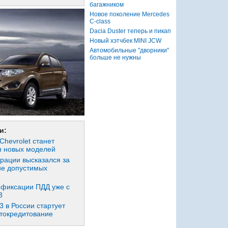
багажником
Новое поколение Mercedes
C-class
Dacia Duster теперь и пикап
Новый хэтчбек MINI JCW
Автомобильные "дворники"
больше не нужны
и:
Chevrolet станет
я новых моделей
рации высказался за
е допустимых
 фиксации ПДД уже с
3
3 в России стартует
втокредитование