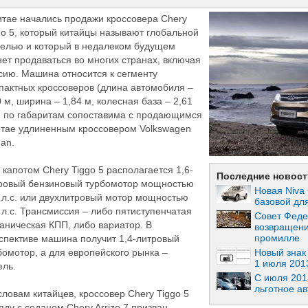
итае начались продажи кроссовера Chery
go 5, который китайцы называют глобальной
елью и который в недалеком будущем
нет продаваться во многих странах, включая
сию. Машина относится к сегменту
пактных кроссоверов (длина автомобиля –
0 м, ширина – 1,84 м, колесная база – 2,61
и по габаритам сопоставима с продающимся
итае удлиненным кроссовером Volkswagen
uan.
 капотом Chery Tiggo 5 располагается 1,6-
Последние новост
ровый бензиновый турбомотор мощностью
Новая Niva 
 л.с. или двухлитровый мотор мощностью
базовой дл
 л.с. Трансмиссия – либо пятиступенчатая
Совет Феде
аническая КПП, либо вариатор. В
возвращени
промилле
спективе машина получит 1,4-литровый
Новый знак
бомотор, а для европейского рынка –
1 июля 201
ель.
С июля 201
льготное а
словам китайцев, кроссовер Chery Tiggo 5
яду с седаном Chery Arrizo 7 призван