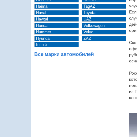
улу
Haima
TagAZ
Есл
Haval
Toyota
слу
Hawtai
UAZ
дей
Honda
Volkswagen
ори
Hummer
Volvo
Hyundai
ZAZ
Ско
Infiniti
офи
Все марки автомобилей
руб
осн
Рос
кот
неп
из 
кло