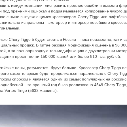
чшить имидж компании, «исправить прежние ошибки и вывести фир
и под прежними ошибками подразумевается копирование чужого диз
чае с ныне выпускающимся кроссовером Chery Tiggo или лифтбеком
ствительно исправлены – экстерьер и интерьер новейшего кроссов
гинальный.
лько Chery Tiggo 5 будет стоить в России – пока неизвестно, как и 
циальных продаж. В Китае базовая модификация оценена в 98 900
лей, а за полноприводную топ-модификацию с двухлитровым мото
ащения просят почти 150 000 юаней или более 810 тыс. рублей.
сийские цены, разумеется, будут больше. Кроссовер Chery Tiggo пе
орого какое-то время будет продолжаться параллельно с Chery Tigg
лохим спросом и является одним из самых популярных на россий
Поднебесной – за прошлый год было реализовано 4549 Chery Tiggo, 
на Vortex Tingo (5632 машины).