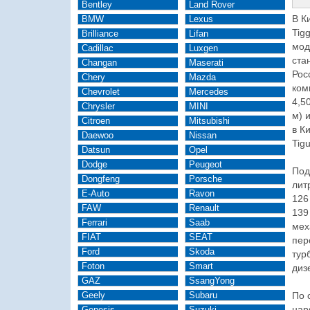
Bentley
Land Rover
В К
BMW
Lexus
Tig
Brilliance
Lifan
мод
Cadillac
Luxgen
ста
Changan
Maserati
Рос
Chery
Mazda
ком
Chevrolet
Mercedes
4,5
Chrysler
MINI
м) 
Citroen
Mitsubishi
в К
Daewoo
Nissan
Tig
Datsun
Opel
Dodge
Peugeot
Под
Dongfeng
Porsche
лит
E-Auto
Ravon
126
FAW
Renault
139
Ferrari
Saab
мех
FIAT
SEAT
пер
Ford
Skoda
тур
Foton
Smart
диз
GAZ
SsangYong
Geely
Subaru
По 
нар
Genesis
Suzuki