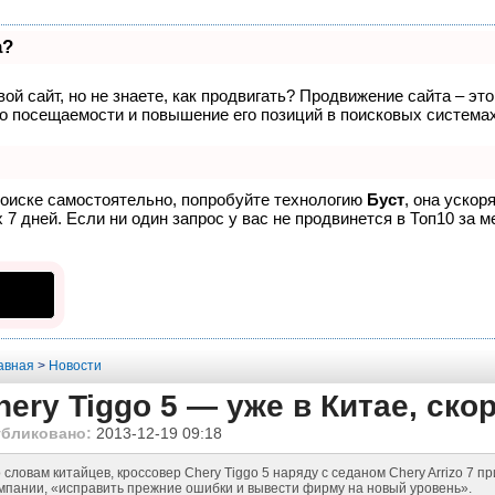
а?
ой сайт, но не знаете, как продвигать? Продвижение сайта – эт
о посещаемости и повышение его позиций в поисковых системах
поиске самостоятельно, попробуйте технологию
Буст
, она ускор
7 дней. Если ни один запрос у вас не продвинется в Топ10 за м
авная
>
Новости
hery Tiggo 5 — уже в Китае, ско
убликовано:
2013-12-19 09:18
 словам китайцев, кроссовер Chery Tiggo 5 наряду с седаном Chery Arrizo 7 
мпании, «исправить прежние ошибки и вывести фирму на новый уровень».