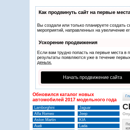
Как продвинуть сайт на первые мест
Вы создали или только планируете создать св
мероприятий, направленных на увеличение ег
Ускорение продвижения
Если вам трудно попасть на первые места в 
результаты появляются уже в течение первых 
деньги.
Начать продвижение сайта
Обновился каталог новых
Гл
автомобилей 2017 модельного года
C
Lamborghini
Jaguar
Alfa Romeo
Jeep
Оп
Aston Martin
KIA
По
Audi
Lada
ко