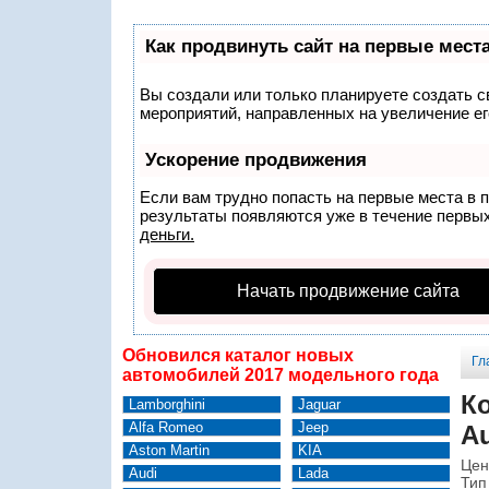
Как продвинуть сайт на первые мест
Вы создали или только планируете создать св
мероприятий, направленных на увеличение ег
Ускорение продвижения
Если вам трудно попасть на первые места в 
результаты появляются уже в течение первых 
деньги.
Начать продвижение сайта
Обновился каталог новых
Гл
автомобилей 2017 модельного года
К
Lamborghini
Jaguar
Alfa Romeo
Jeep
Au
Aston Martin
KIA
Цен
Audi
Lada
Тип