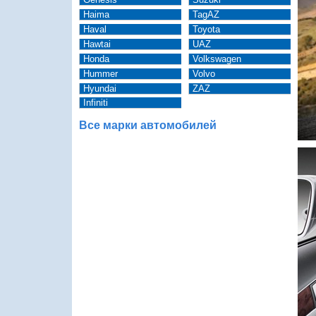
Haima
TagAZ
Haval
Toyota
Hawtai
UAZ
Honda
Volkswagen
Hummer
Volvo
Hyundai
ZAZ
Infiniti
Все марки автомобилей