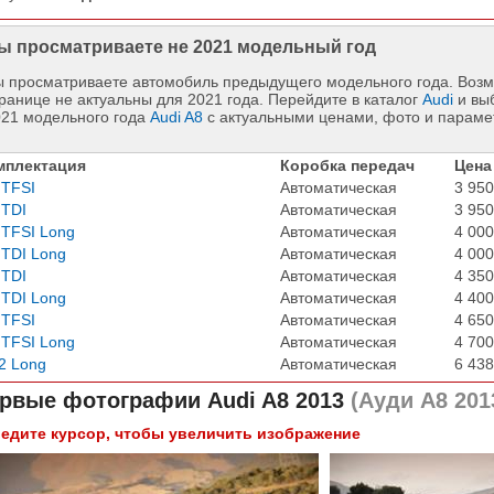
ы просматриваете не 2021 модельный год
 просматриваете автомобиль предыдущего модельного года. Возм
ранице не актуальны для 2021 года. Перейдите в каталог
Audi
и вы
021 модельного года
Audi A8
с актуальными ценами, фото и параме
мплектация
Коробка передач
Цена
 TFSI
Автоматическая
3 950
 TDI
Автоматическая
3 950
 TFSI Long
Автоматическая
4 000
 TDI Long
Автоматическая
4 000
 TDI
Автоматическая
4 350
 TDI Long
Автоматическая
4 400
 TFSI
Автоматическая
4 650
 TFSI Long
Автоматическая
4 700
2 Long
Автоматическая
6 438
рвые фотографии
Audi A8 2013
(Ауди А8 201
едите курсор, чтобы увеличить изображение