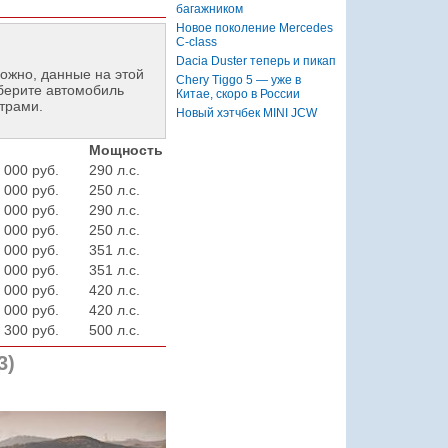
багажником
Новое поколение Mercedes
C-class
Dacia Duster теперь и пикап
ожно, данные на этой
Chery Tiggo 5 — уже в
берите автомобиль
Китае, скоро в России
трами.
Новый хэтчбек MINI JCW
Мощность
 000 руб.
290 л.с.
 000 руб.
250 л.с.
 000 руб.
290 л.с.
 000 руб.
250 л.с.
 000 руб.
351 л.с.
 000 руб.
351 л.с.
 000 руб.
420 л.с.
 000 руб.
420 л.с.
 300 руб.
500 л.с.
3)