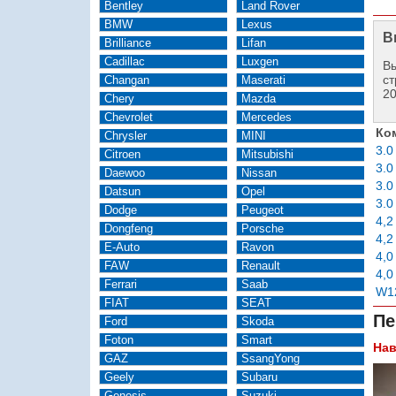
Bentley
Land Rover
BMW
Lexus
В
Brilliance
Lifan
Cadillac
Luxgen
Вы
ст
Changan
Maserati
2
Chery
Mazda
Chevrolet
Mercedes
Ко
Chrysler
MINI
3.0
Citroen
Mitsubishi
3.0
Daewoo
Nissan
3.0
Datsun
Opel
3.0
Dodge
Peugeot
4,2
Dongfeng
Porsche
4,2
E-Auto
Ravon
4,0
FAW
Renault
4,0
Ferrari
Saab
W1
FIAT
SEAT
Пе
Ford
Skoda
Foton
Smart
Нав
GAZ
SsangYong
Geely
Subaru
Genesis
Suzuki