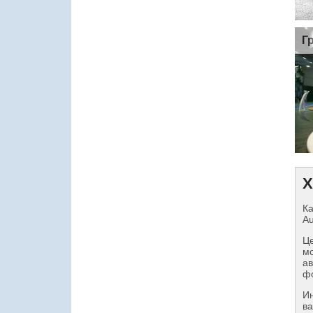
Г
Х
Ка
Au
Це
мо
ав
фо
И
ва