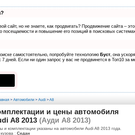
а?
ой сайт, но не знаете, как продвигать? Продвижение сайта – эт
о посещаемости и повышение его позиций в поисковых системах
поиске самостоятельно, попробуйте технологию
Буст
, она ускор
7 дней. Если ни один запрос у вас не продвинется в Топ10 за м
авная
>
Автомобили
>
Audi
>
A8
омплектации и цены автомобиля
di A8 2013
(Ауди А8 2013)
ы и комплектации указаны на автомобили Audi A8 2013 года.
 кузова :
Седан