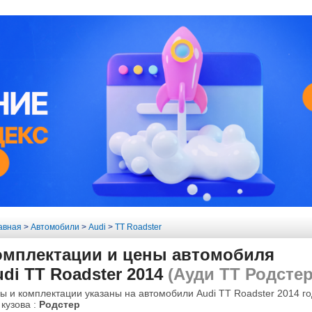
авная
>
Автомобили
>
Audi
>
TT Roadster
омплектации и цены автомобиля
di TT Roadster 2014
(Ауди ТТ Родстер
ы и комплектации указаны на автомобили Audi TT Roadster 2014 го
 кузова :
Родстер