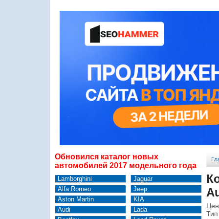
Обновился каталог новых
Гл
автомобилей 2017 модельного года
К
Lamborghini
Jaguar
Alfa Romeo
Jeep
Au
Aston Martin
KIA
Цен
Audi
Lada
Тип