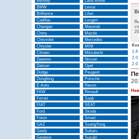
Bentley
Land Rover
BMW
Lexus
В
Brilliance
Lifan
Cadillac
Luxgen
Вы
ст
Changan
Maserati
2
Chery
Mazda
Chevrolet
Mercedes
Ко
Chrysler
MINI
1.8
Citroen
Mitsubishi
2.0
Daewoo
Nissan
2.0
Datsun
Opel
Dodge
Peugeot
Пе
Dongfeng
Porsche
20
E-Auto
Ravon
Нав
FAW
Renault
Ferrari
Saab
FIAT
SEAT
Ford
Skoda
Foton
Smart
GAZ
SsangYong
Geely
Subaru
Genesis
Suzuki