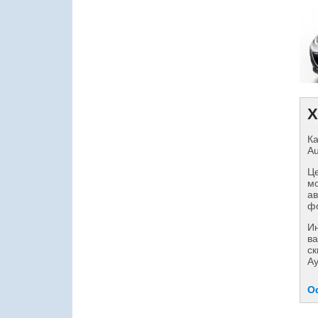
Х
Ка
Au
Це
мо
ав
фо
И
ва
ск
Ау
О