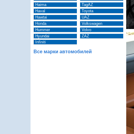
Haima
TagAZ
Haval
Toyota
Hawtai
UAZ
Honda
Volkswagen
Hummer
Volvo
Hyundai
ZAZ
Infiniti
Все марки автомобилей