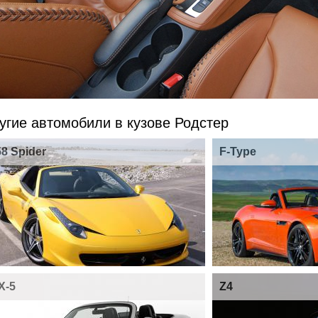
угие автомобили в кузове Родстер
58 Spider
F-Type
X-5
Z4