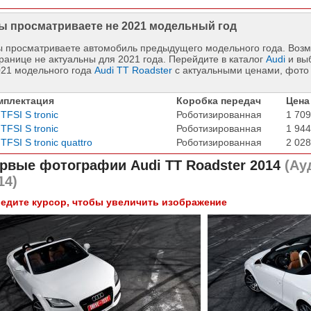
ы просматриваете не 2021 модельный год
 просматриваете автомобиль предыдущего модельного года. Возм
ранице не актуальны для 2021 года. Перейдите в каталог
Audi
и вы
021 модельного года
Audi TT Roadster
с актуальными ценами, фото
мплектация
Коробка передач
Цена
 TFSI S tronic
Роботизированная
1 709
 TFSI S tronic
Роботизированная
1 944
 TFSI S tronic quattro
Роботизированная
2 028
рвые фотографии
Audi TT Roadster 2014
(Ау
14)
едите курсор, чтобы увеличить изображение