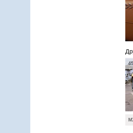
Др
4
M