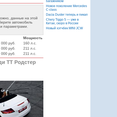
багажником
Новое поколение Mercedes
C-class
Dacia Duster теперь и пикап
ожно, данные на этой
Chery Tiggo 5 — уже в
берите автомобиль
Китае, скоро в России
 и параметрами.
Новый хэтчбек MINI JCW
Мощность
 000 руб.
160 л.с.
 000 руб.
211 л.с.
 000 руб.
211 л.с.
ди ТТ Родстер