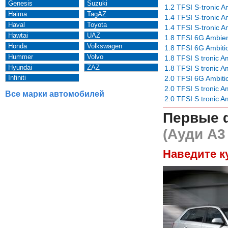
Genesis
Suzuki
1.2 TFSI S-tronic A
Haima
TagAZ
1.4 TFSI S-tronic A
Haval
Toyota
1.4 TFSI S-tronic A
Hawtai
UAZ
1.8 TFSI 6G Ambie
Honda
Volkswagen
1.8 TFSI 6G Ambiti
Hummer
Volvo
1.8 TFSI S tronic A
Hyundai
ZAZ
1.8 TFSI S tronic A
Infiniti
2.0 TFSI 6G Ambiti
2.0 TFSI S tronic A
Все марки автомобилей
2.0 TFSI S tronic A
Первые 
(Ауди А3
Наведите к