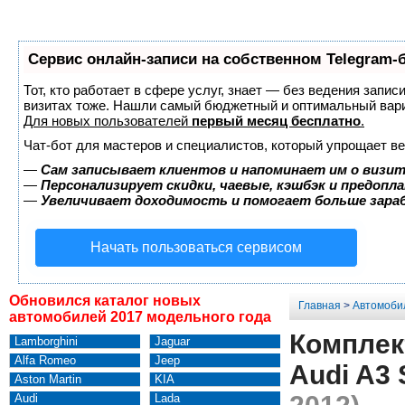
Сервис онлайн-записи на собственном Telegram-
Тот, кто работает в сфере услуг, знает — без ведения запис
визитах тоже. Нашли самый бюджетный и оптимальный вар
Для новых пользователей
первый месяц бесплатно
.
Чат-бот для мастеров и специалистов, который упрощает ве
—
Сам записывает клиентов и напоминает им о визит
—
Персонализирует скидки, чаевые, кэшбэк и предопл
—
Увеличивает доходимость и помогает больше зар
Начать пользоваться сервисом
Обновился каталог новых
Главная
>
Автомоби
автомобилей 2017 модельного года
Комплек
Lamborghini
Jaguar
Alfa Romeo
Jeep
Audi A3 
Aston Martin
KIA
Audi
Lada