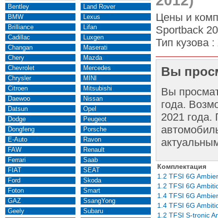
2012)
Bentley
Land Rover
Цены и комп
BMW
Lexus
Brilliance
Lifan
Sportback 20
Cadillac
Luxgen
Тип кузова :
Changan
Maserati
Chery
Mazda
Chevrolet
Mercedes
Вы просм
Chrysler
MINI
Citroen
Mitsubishi
Вы просма
Daewoo
Nissan
года. Возм
Datsun
Opel
2021 года.
Dodge
Peugeot
автомобиль
Dongfeng
Porsche
E-Auto
Ravon
актуальным
FAW
Renault
Ferrari
Saab
Комплектация
FIAT
SEAT
1.2 TFSI 6G Ambie
Ford
Skoda
1.2 TFSI 6G Ambiti
Foton
Smart
1.4 TFSI 6G Ambie
GAZ
SsangYong
1.4 TFSI 6G Ambiti
Geely
Subaru
1.2 TFSI S-tronic A