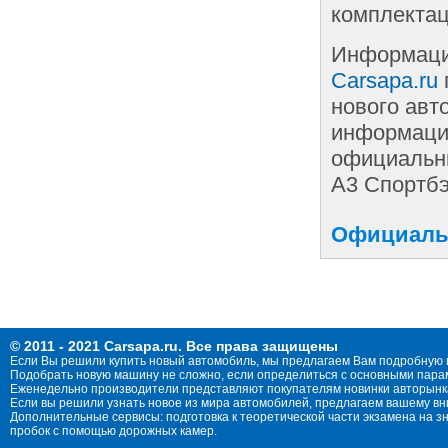
комплектац
Информаци
Carsapa.ru
нового авт
информации
официальны
А3 Спортбэ
Официальн
© 2011 - 2021 Carsapa.ru. Все права защищены
Если Вы решили купить новый автомобиль, мы предлагаем Вам подробную 
Подобрать новую машину не сложно, если определиться с основными параме
Еженедельно производители представляют покупателям новинки авторынка
Если вы решили узнать новое из мира автомобилей, предлагаем вашему в
Дополнительные сервисы: подготовка к теоретической части экзамена на 
пробок с помощью дорожных камер.