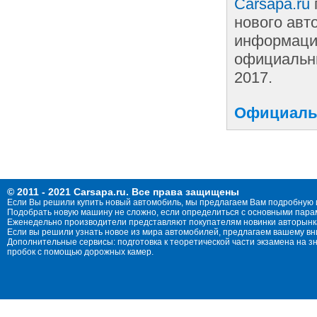
Carsapa.ru
нового авт
информации
официальны
2017.
Официальн
© 2011 - 2021 Carsapa.ru. Все права защищены
Если Вы решили купить новый автомобиль, мы предлагаем Вам подробную 
Подобрать новую машину не сложно, если определиться с основными параме
Еженедельно производители представляют покупателям новинки авторынка
Если вы решили узнать новое из мира автомобилей, предлагаем вашему в
Дополнительные сервисы: подготовка к теоретической части экзамена на 
пробок с помощью дорожных камер.