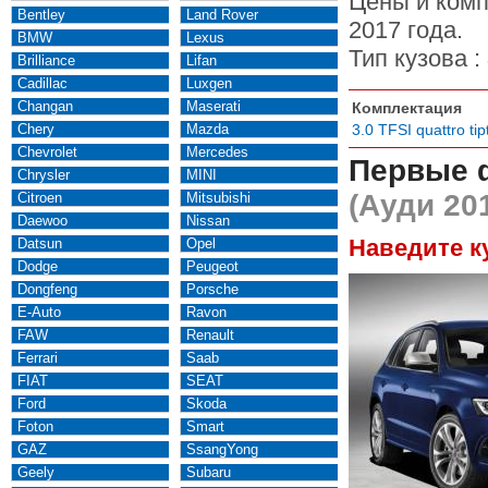
Цены и комп
Bentley
Land Rover
2017 года.
BMW
Lexus
Тип кузова :
Brilliance
Lifan
Cadillac
Luxgen
Changan
Maserati
Комплектация
Chery
Mazda
3.0 TFSI quattro tip
Chevrolet
Mercedes
Первые 
Chrysler
MINI
(Ауди 20
Citroen
Mitsubishi
Daewoo
Nissan
Наведите к
Datsun
Opel
Dodge
Peugeot
Dongfeng
Porsche
E-Auto
Ravon
FAW
Renault
Ferrari
Saab
FIAT
SEAT
Ford
Skoda
Foton
Smart
GAZ
SsangYong
Geely
Subaru