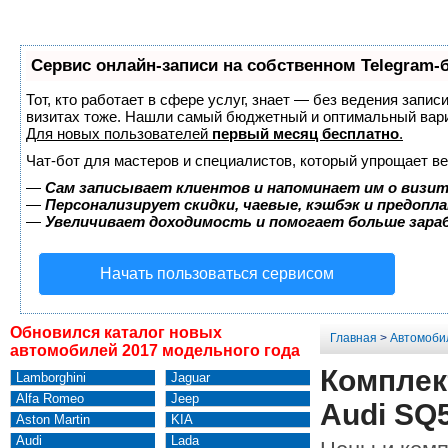
Сервис онлайн-записи на собственном Telegram-
Тот, кто работает в сфере услуг, знает — без ведения запис
визитах тоже. Нашли самый бюджетный и оптимальный вар
Для новых пользователей
первый месяц бесплатно
.
Чат-бот для мастеров и специалистов, который упрощает ве
—
Сам записывает клиентов и напоминает им о визит
—
Персонализирует скидки, чаевые, кэшбэк и предопл
—
Увеличивает доходимость и помогает больше зар
Начать пользоваться сервисом
Обновился каталог новых
Главная
>
Автомоби
автомобилей 2017 модельного года
Комплек
Lamborghini
Jaguar
Alfa Romeo
Jeep
Audi SQ
Aston Martin
KIA
Audi
Lada