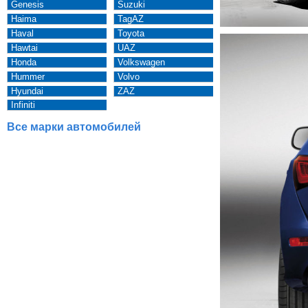
Genesis
Suzuki
Haima
TagAZ
Haval
Toyota
Hawtai
UAZ
Honda
Volkswagen
Hummer
Volvo
Hyundai
ZAZ
Infiniti
Все марки автомобилей