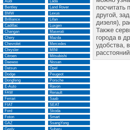
Audi
Lada
посчитать 
Bentley
Land Rover
BMW
Lexus
другой, за
Brilliance
Lifan
дизеля), р
Cadillac
Luxgen
Также серв
Changan
Maserati
города в д
Chery
Mazda
Chevrolet
Mercedes
удобства, 
Chrysler
MINI
расстояний
Citroen
Mitsubishi
Daewoo
Nissan
Datsun
Opel
Dodge
Peugeot
Dongfeng
Porsche
E-Auto
Ravon
FAW
Renault
Ferrari
Saab
FIAT
SEAT
Ford
Skoda
Foton
Smart
GAZ
SsangYong
Geely
Subaru