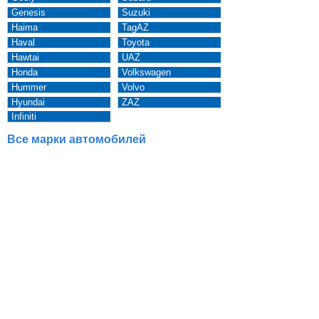
Genesis
Suzuki
Haima
TagAZ
Haval
Toyota
Hawtai
UAZ
Honda
Volkswagen
Hummer
Volvo
Hyundai
ZAZ
Infiniti
Все марки автомобилей