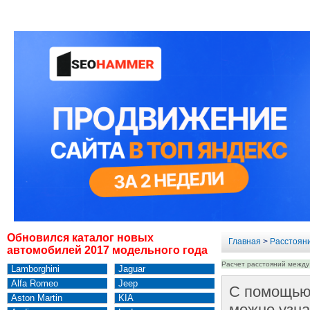
Обновился каталог новых
Главная
>
Расстоян
автомобилей 2017 модельного года
Расчет расстояний между
Lamborghini
Jaguar
Alfa Romeo
Jeep
С помощью 
Aston Martin
KIA
можно узна