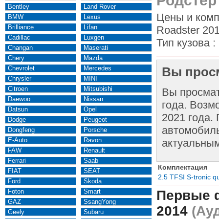
Родстер
Bentley
Land Rover
Цены и комп
BMW
Lexus
Brilliance
Lifan
Roadster 201
Cadillac
Luxgen
Тип кузова :
Changan
Maserati
Chery
Mazda
Chevrolet
Mercedes
Вы просм
Chrysler
MINI
Citroen
Mitsubishi
Вы просма
Daewoo
Nissan
года. Возм
Datsun
Opel
2021 года.
Dodge
Peugeot
автомобиль
Dongfeng
Porsche
E-Auto
Ravon
актуальным
FAW
Renault
Ferrari
Saab
Комплектация
FIAT
SEAT
2.5 TFSI S-tronic q
Ford
Skoda
Foton
Smart
Первые 
GAZ
SsangYong
2014
(Ауд
Geely
Subaru