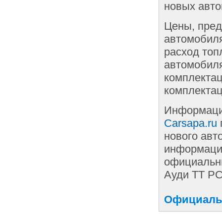
новых авто
Цены, пред
автомобиля
расход топ
автомобиля
комплектац
комплектац
Информаци
Carsapa.ru
нового авт
информации
официальны
Ауди ТТ РС
Официальн