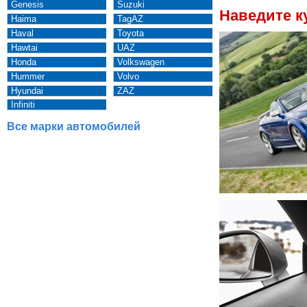
Genesis
Suzuki
Наведите к
Haima
TagAZ
Haval
Toyota
Hawtai
UAZ
Honda
Volkswagen
Hummer
Volvo
Hyundai
ZAZ
Infiniti
Все марки автомобилей