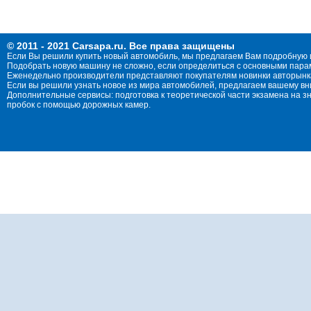
© 2011 - 2021 Carsapa.ru. Все права защищены
Если Вы решили купить новый автомобиль, мы предлагаем Вам подробную 
Подобрать новую машину не сложно, если определиться с основными параме
Еженедельно производители представляют покупателям новинки авторынка
Если вы решили узнать новое из мира автомобилей, предлагаем вашему в
Дополнительные сервисы: подготовка к теоретической части экзамена на 
пробок с помощью дорожных камер.