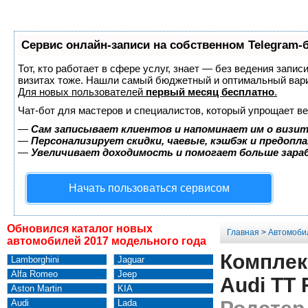
Сервис онлайн-записи на собственном Telegram-
Тот, кто работает в сфере услуг, знает — без ведения запис
визитах тоже. Нашли самый бюджетный и оптимальный вар
Для новых пользователей
первый месяц бесплатно
.
Чат-бот для мастеров и специалистов, который упрощает ве
—
Сам записывает клиентов и напоминает им о визит
—
Персонализирует скидки, чаевые, кэшбэк и предопл
—
Увеличивает доходимость и помогает больше зар
Начать пользоваться сервисом
Обновился каталог новых
Главная
>
Автомоби
автомобилей 2017 модельного года
Комплек
Lamborghini
Jaguar
Alfa Romeo
Jeep
Audi TT 
Aston Martin
KIA
Audi
Lada