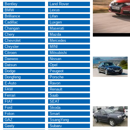
Bentley
Land Rover
BMW
Lexus
Brilliance
Lifan
Cadillac
Luxgen
Changan
Maserati
Chery
Mazda
Chevrolet
Mercedes
Chrysler
MINI
Citroen
Mitsubishi
Daewoo
Nissan
Datsun
Opel
Dodge
Peugeot
Dongfeng
Porsche
E-Auto
Ravon
FAW
Renault
Ferrari
Saab
FIAT
SEAT
Ford
Skoda
Foton
Smart
GAZ
SsangYong
Geely
Subaru