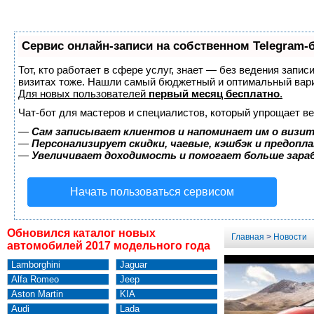
Сервис онлайн-записи на собственном Telegram-
Тот, кто работает в сфере услуг, знает — без ведения запис
визитах тоже. Нашли самый бюджетный и оптимальный вар
Для новых пользователей
первый месяц бесплатно
.
Чат-бот для мастеров и специалистов, который упрощает ве
—
Сам записывает клиентов и напоминает им о визит
—
Персонализирует скидки, чаевые, кэшбэк и предопл
—
Увеличивает доходимость и помогает больше зар
Начать пользоваться сервисом
Обновился каталог новых
Главная
>
Новости
автомобилей 2017 модельного года
Lamborghini
Jaguar
Alfa Romeo
Jeep
Aston Martin
KIA
Audi
Lada