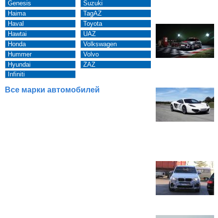
Genesis
Suzuki
Haima
TagAZ
Haval
Toyota
Hawtai
UAZ
Honda
Volkswagen
Hummer
Volvo
Hyundai
ZAZ
Infiniti
Все марки автомобилей