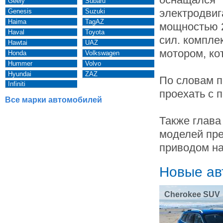
Geely
Subaru
электродвиг
Genesis
Suzuki
Haima
TagAZ
мощностью 
Haval
Toyota
сил. компле
Hawtai
UAZ
мотором, ко
Honda
Volkswagen
Hummer
Volvo
Hyundai
ZAZ
По словам п
Infiniti
проехать с 
Все марки автомобилей
Также глава
моделей пре
приводом на
Новые ав
Cherokee SUV