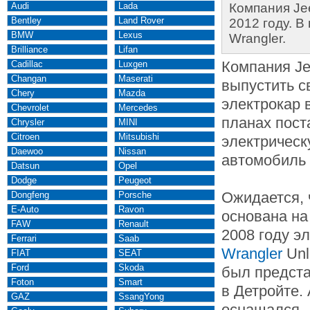
Audi
Lada
Компания Je
Bentley
Land Rover
2012 году. В
BMW
Lexus
Wrangler.
Brilliance
Lifan
Компания Je
Cadillac
Luxgen
Changan
Maserati
выпустить с
Chery
Mazda
электрокар в
Chevrolet
Mercedes
планах пост
Chrysler
MINI
Citroen
Mitsubishi
электрическ
Daewoo
Nissan
автомобиль 
Datsun
Opel
Dodge
Peugeot
Ожидается, 
Dongfeng
Porsche
E-Auto
Ravon
основана н
FAW
Renault
2008 году э
Ferrari
Saab
Wrangler
Unl
FIAT
SEAT
Ford
Skoda
был предст
Foton
Smart
в Детройте.
GAZ
SsangYong
оснащался