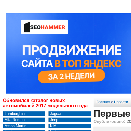
Обновился каталог новых
Главная
>
Новости
автомобилей 2017 модельного года
Первые
Lamborghini
Jaguar
Alfa Romeo
Jeep
Опубликовано:
20
Aston Martin
KIA