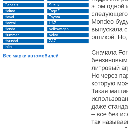
этом одной 
Genesis
Suzuki
Haima
TagAZ
следующего 
Haval
Toyota
Mondeo буду
Hawtai
UAZ
выпускала с
Honda
Volkswagen
Hummer
Volvo
оптикой. Но
Hyundai
ZAZ
Infiniti
Сначала For
Все марки автомобилей
бензиновыми
литровый агр
Но через па
которую мож
Такая машин
использован
даже станда
– все без и
так называе