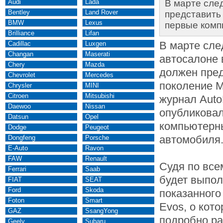
Audi
Lada
В марте сле
Bentley
Land Rover
представить
BMW
Lexus
первые комп
Brilliance
Lifan
В марте сле
Cadillac
Luxgen
Changan
Maserati
автосалоне 
Chery
Mazda
должен пред
Chevrolet
Mercedes
поколение M
Chrysler
MINI
Citroen
Mitsubishi
журнал Auto
Daewoo
Nissan
опубликова
Datsun
Opel
компьютерны
Dodge
Peugeot
автомобиля
Dongfeng
Porsche
E-Auto
Ravon
FAW
Renault
Судя по все
Ferrari
Saab
будет выпол
FIAT
SEAT
Ford
Skoda
показанного
Foton
Smart
Evos, о кот
GAZ
SsangYong
подробно ра
Geely
Subaru