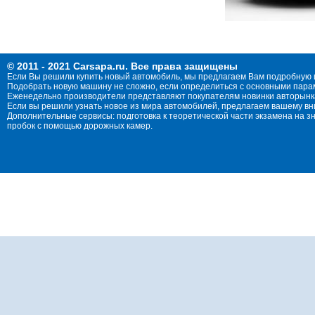
© 2011 - 2021 Carsapa.ru. Все права защищены
Если Вы решили купить новый автомобиль, мы предлагаем Вам подробную 
Подобрать новую машину не сложно, если определиться с основными параме
Еженедельно производители представляют покупателям новинки авторынка
Если вы решили узнать новое из мира автомобилей, предлагаем вашему в
Дополнительные сервисы: подготовка к теоретической части экзамена на 
пробок с помощью дорожных камер.