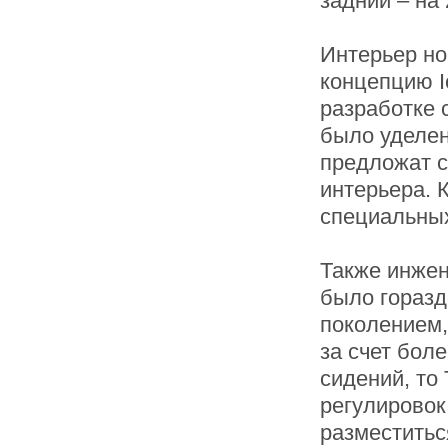
задний – на
Интерьер но
концепцию I
разработке 
было уделен
предложат с
интерьера. К
специальных
Также инжен
было горазд
поколением,
за счет бол
сидений, то
регулировок
разместитьс