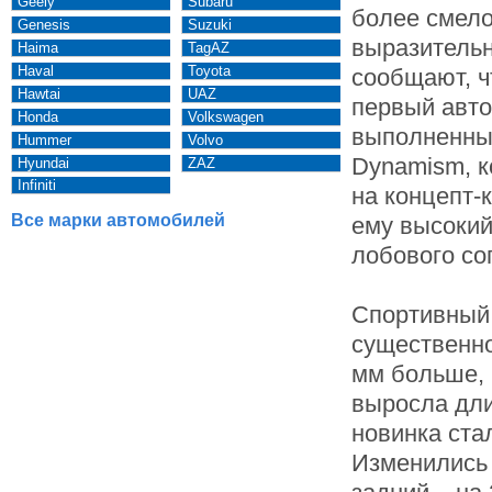
Geely
Subaru
более смело
Genesis
Suzuki
выразительн
Haima
TagAZ
Haval
Toyota
сообщают, чт
Hawtai
UAZ
первый авт
Honda
Volkswagen
выполненный
Hummer
Volvo
Dynamism, к
Hyundai
ZAZ
Infiniti
на концепт-
Все марки автомобилей
ему высокий
лобового со
Спортивный 
существенно
мм больше, 
выросла дли
новинка ста
Изменились 