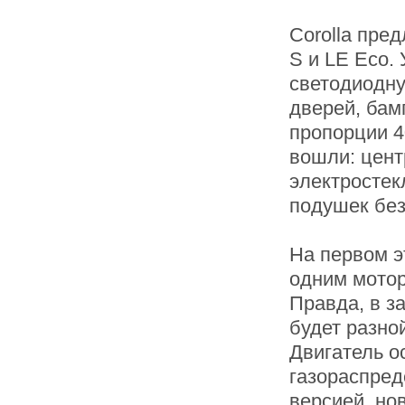
Corolla пре
S и LE Eco.
светодиодну
дверей, бам
пропорции 4
вошли: цент
электростек
подушек без
На первом э
одним мотор
Правда, в з
будет разно
Двигатель о
газораспред
версией, но