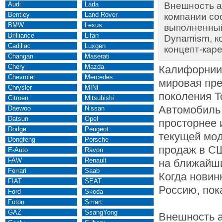
Audi
Lada
Внешность а
Bentley
Land Rover
компании соо
BMW
Lexus
выполненный
Brilliance
Lifan
Dynamism, к
Cadillac
Luxgen
концепт-каре
Changan
Maserati
Chery
Mazda
Калифорнии
Chevrolet
Mercedes
мировая пре
Chrysler
MINI
поколения To
Citroen
Mitsubishi
Автомобиль
Daewoo
Nissan
Datsun
Opel
просторнее 
Dodge
Peugeot
текущей мод
Dongfeng
Porsche
продаж в С
E-Auto
Ravon
FAW
Renault
на ближайши
Ferrari
Saab
Когда новин
FIAT
SEAT
Россию, пок
Ford
Skoda
Foton
Smart
GAZ
SsangYong
Внешность 