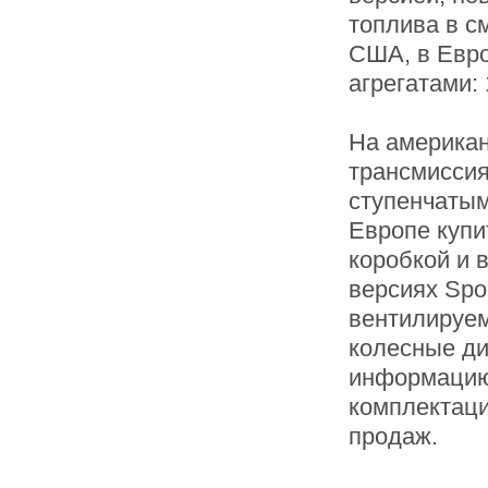
топлива в с
США, в Евро
агрегатами: 1,
На американ
трансмиссия
ступенчатым
Европе купи
коробкой и 
версиях Spo
вентилируем
колесные ди
информацию,
комплектаци
продаж.