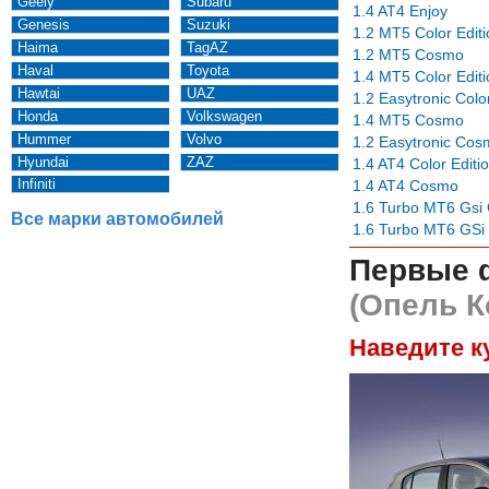
Geely
Subaru
1.4 AT4 Enjoy
Genesis
Suzuki
1.2 MT5 Color Editi
Haima
TagAZ
1.2 MT5 Cosmo
Haval
Toyota
1.4 MT5 Color Editi
Hawtai
UAZ
1.2 Easytronic Color
Honda
Volkswagen
1.4 MT5 Cosmo
Hummer
Volvo
1.2 Easytronic Co
Hyundai
ZAZ
1.4 AT4 Color Editi
Infiniti
1.4 AT4 Cosmo
1.6 Turbo MT6 Gsi 
Все марки автомобилей
1.6 Turbo MT6 GSi
Первые 
(Опель К
Наведите к