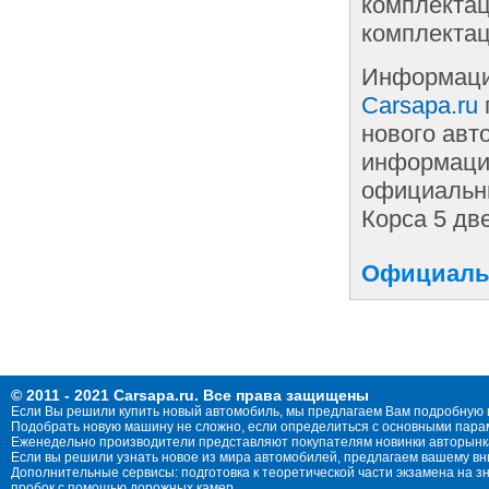
комплектац
комплектац
Информаци
Carsapa.ru
нового авт
информации
официальны
Корса 5 дв
Официальн
© 2011 - 2021 Carsapa.ru. Все права защищены
Если Вы решили купить новый автомобиль, мы предлагаем Вам подробную 
Подобрать новую машину не сложно, если определиться с основными параме
Еженедельно производители представляют покупателям новинки авторынка
Если вы решили узнать новое из мира автомобилей, предлагаем вашему в
Дополнительные сервисы: подготовка к теоретической части экзамена на 
пробок с помощью дорожных камер.