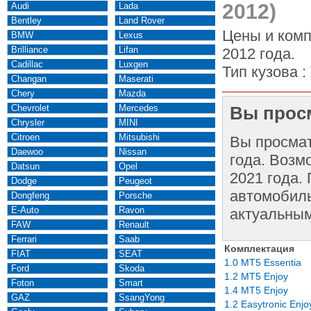
2012)
Audi
Lada
Bentley
Land Rover
Цены и комп
BMW
Lexus
Brilliance
Lifan
2012 года.
Cadillac
Luxgen
Тип кузова :
Changan
Maserati
Chery
Mazda
Chevrolet
Mercedes
Вы просм
Chrysler
MINI
Citroen
Mitsubishi
Вы просма
Daewoo
Nissan
года. Возм
Datsun
Opel
2021 года.
Dodge
Peugeot
автомобиль
Dongfeng
Porsche
E-Auto
Ravon
актуальным
FAW
Renault
Ferrari
Saab
Комплектация
FIAT
SEAT
1.0 MT5 Essentia
Ford
Skoda
1.2 MT5 Enjoy
Foton
Smart
1.4 MT5 Enjoy
GAZ
SsangYong
1.2 Easytronic Enjo