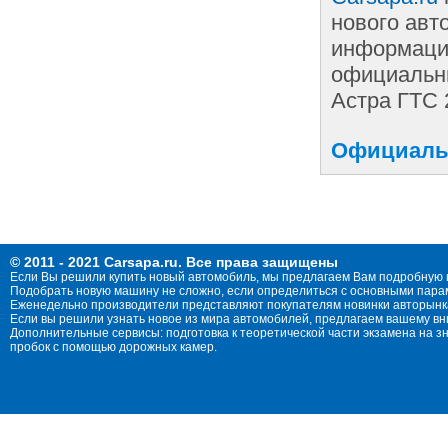
нового авт
информации
официальны
Астра ГТС 
Официальн
© 2011 - 2021 Carsapa.ru. Все права защищены
Если Вы решили купить новый автомобиль, мы предлагаем Вам подробную 
Подобрать новую машину не сложно, если определиться с основными параме
Еженедельно производители представляют покупателям новинки авторынка
Если вы решили узнать новое из мира автомобилей, предлагаем вашему в
Дополнительные сервисы: подготовка к теоретической части экзамена на 
пробок с помощью дорожных камер.