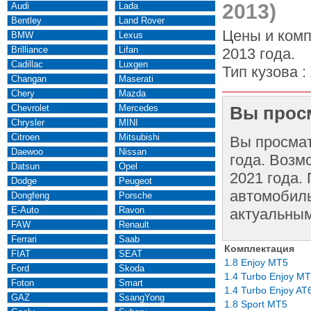
2013)
Audi
Lada
Bentley
Land Rover
Цены и комп
BMW
Lexus
Brilliance
Lifan
2013 года.
Cadillac
Luxgen
Тип кузова :
Changan
Maserati
Chery
Mazda
Chevrolet
Mercedes
Вы просм
Chrysler
MINI
Citroen
Mitsubishi
Вы просма
Daewoo
Nissan
года. Возм
Datsun
Opel
2021 года.
Dodge
Peugeot
автомобиль
Dongfeng
Porsche
E-Auto
Ravon
актуальным
FAW
Renault
Ferrari
Saab
Комплектация
FIAT
SEAT
1.8 Enjoy MT5
Ford
Skoda
1.4 Turbo Enjoy M
Foton
Smart
1.4 Turbo Enjoy AT
GAZ
SsangYong
1.8 Sport MT5