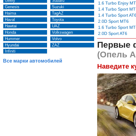
Geely
Subaru
1.6 Turbo Enjoy M
Genesis
Suzuki
1.4 Turbo Sport M
Haima
TagAZ
1.4 Turbo Sport AT
Haval
Toyota
2.0D Sport MT6
Hawtai
UAZ
1.6 Turbo Sport M
Honda
Volkswagen
2.0D Sport AT6
Hummer
Volvo
Первые 
Hyundai
ZAZ
Infiniti
(Опель А
Все марки автомобилей
Наведите к