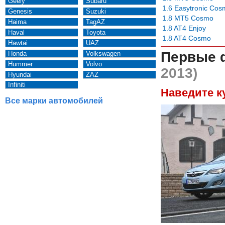
Geely
Subaru
1.6 Easytronic Co
Genesis
Suzuki
1.8 MT5 Cosmo
Haima
TagAZ
1.8 AT4 Enjoy
Haval
Toyota
1.8 AT4 Cosmo
Hawtai
UAZ
Первые 
Honda
Volkswagen
Hummer
Volvo
2013)
Hyundai
ZAZ
Infiniti
Наведите к
Все марки автомобилей