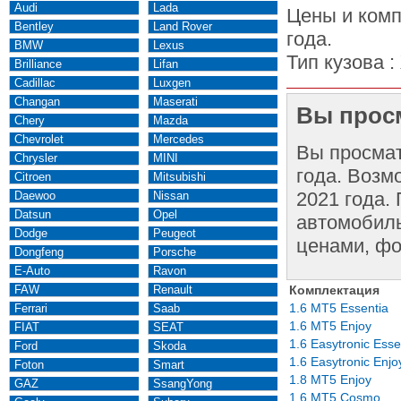
Audi
Lada
Цены и комп
Bentley
Land Rover
года.
BMW
Lexus
Тип кузова :
Brilliance
Lifan
Cadillac
Luxgen
Changan
Maserati
Вы просм
Chery
Mazda
Chevrolet
Mercedes
Вы просма
Chrysler
MINI
года. Возм
Citroen
Mitsubishi
2021 года.
Daewoo
Nissan
Datsun
Opel
автомобиль
Dodge
Peugeot
ценами, фо
Dongfeng
Porsche
E-Auto
Ravon
FAW
Renault
Комплектация
1.6 MT5 Essentia
Ferrari
Saab
1.6 MT5 Enjoy
FIAT
SEAT
1.6 Easytronic Esse
Ford
Skoda
1.6 Easytronic Enjo
Foton
Smart
1.8 MT5 Enjoy
GAZ
SsangYong
1.6 MT5 Cosmo