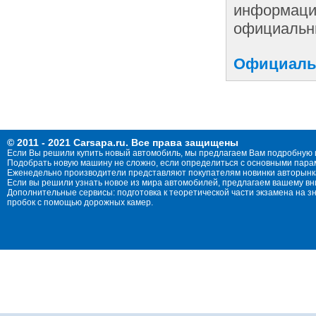
информации
официальны
Официальн
© 2011 - 2021 Carsapa.ru. Все права защищены
Если Вы решили купить новый автомобиль, мы предлагаем Вам подробную 
Подобрать новую машину не сложно, если определиться с основными параме
Еженедельно производители представляют покупателям новинки авторынка
Если вы решили узнать новое из мира автомобилей, предлагаем вашему в
Дополнительные сервисы: подготовка к теоретической части экзамена на 
пробок с помощью дорожных камер.