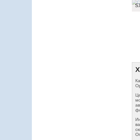
S
Х
Ка
Op
Це
мо
ав
фо
И
ва
ск
Оп