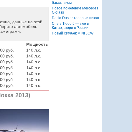
багажником
Новое поколение Mercedes
C-class
Dacia Duster теперь и пикап
ожно, данные на этой
Chery Tiggo 5 — уже в
берите автомобиль
Китае, скоро в России
раметрами.
Новый хэтчбек MINI JCW
Мощность
00 руб.
140 л.с.
00 руб.
140 л.с.
00 руб.
140 л.с.
00 руб.
140 л.с.
00 руб.
140 л.с.
00 руб.
140 л.с.
00 руб.
140 л.с.
окка 2013)