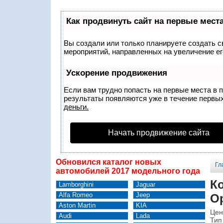
Как продвинуть сайт на первые мест
Вы создали или только планируете создать св
мероприятий, направленных на увеличение ег
Ускорение продвижения
Если вам трудно попасть на первые места в 
результаты появляются уже в течение первых 
деньги.
Начать продвижение сайта
Обновился каталог новых
Гл
автомобилей 2017 модельного года
К
Lamborghini
Jaguar
Alfa Romeo
Jeep
Op
Aston Martin
KIA
Цен
Audi
Lada
Тип