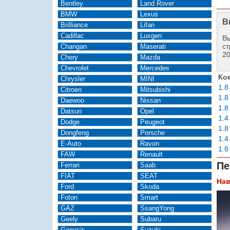
Bentley
Land Rover
BMW
Lexus
В
Brilliance
Lifan
Cadillac
Luxgen
Вы
ст
Changan
Maserati
2
Chery
Mazda
Chevrolet
Mercedes
Ко
Chrysler
MINI
1.8
Citroen
Mitsubishi
1.8
Daewoo
Nissan
1.
Datsun
Opel
1.4
Dodge
Peugeot
1.8
Dongfeng
Porsche
1.
E-Auto
Ravon
1.
FAW
Renault
Пе
Ferrari
Saab
FIAT
SEAT
Нав
Ford
Skoda
Foton
Smart
GAZ
SsangYong
Geely
Subaru
Genesis
Suzuki