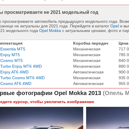
ы просматриваете не 2021 модельный год
 просматриваете автомобиль предыдущего модельного года. Возм
ранице не актуальны для 2021 года. Перейдите в каталог
Opel
и вы
021 модельного года
Opel Mokka
с актуальными ценами, фото и па
мплектация
Коробка передач
Цена
 Essentia MT5
Механическая
717 0
 Enjoy MT5
Механическая
785 0
8 Cosmo MT5
Механическая
840 0
 Turbo Enjoy MT6 4WD
Механическая
880 0
 Enjoy AT6 4WD
Автоматическая
900 0
4 Turbo Cosmo MT6 4WD
Механическая
935 0
8 Cosmo AT6 4WD
Автоматическая
955 0
рвые фотографии
Opel Mokka 2013
(Опель М
едите курсор, чтобы увеличить изображение