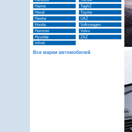
Haima
TagAZ
Haval
Toyota
Hawtai
UAZ
Honda
Volkswagen
Hummer
Volvo
Hyundai
ZAZ
Infiniti
Все марки автомобилей