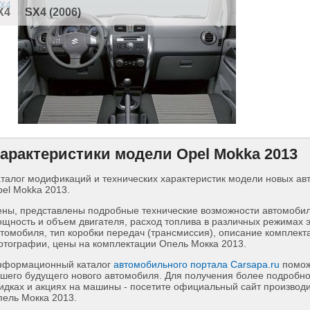
X4
SX4 (2006)
арактеристики модели Opel Mokka 2013
талог модификаций и технических характеристик модели новых а
el Mokka 2013.
ны, представлены подробные технические возможности автомобиля
щность и объем двигателя, расход топлива в различных режимах 
томобиля, тип коробки передач (трансмиссия), описание комплект
тографии, цены на комплектации Опель Мокка 2013.
нформационный каталог
автомобильного портала Carsapa.ru
помож
шего будущего нового автомобиля. Для получения более подробн
идках и акциях на машины - посетите официальный сайт производ
ель Мокка 2013.