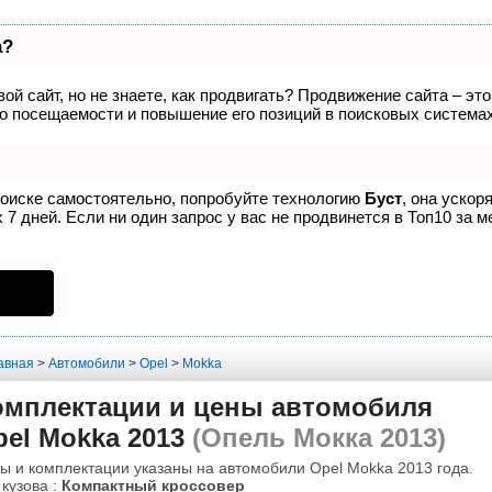
а?
ой сайт, но не знаете, как продвигать? Продвижение сайта – эт
о посещаемости и повышение его позиций в поисковых системах
поиске самостоятельно, попробуйте технологию
Буст
, она ускор
7 дней. Если ни один запрос у вас не продвинется в Топ10 за м
авная
>
Автомобили
>
Opel
>
Mokka
омплектации и цены автомобиля
el Mokka 2013
(Опель Мокка 2013)
ы и комплектации указаны на автомобили Opel Mokka 2013 года.
 кузова :
Компактный кроссовер