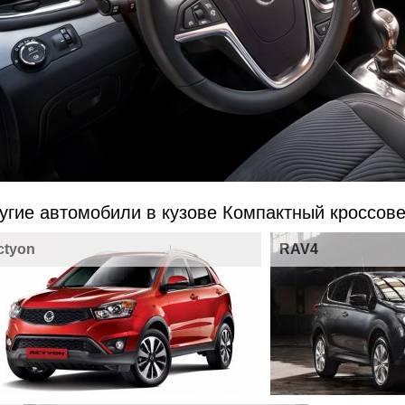
угие автомобили в кузове Компактный кроссов
ctyon
RAV4