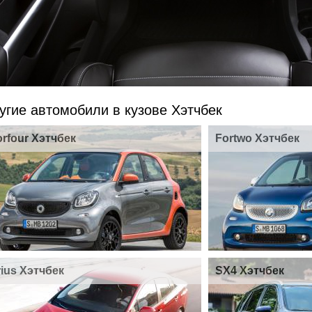
угие автомобили в кузове Хэтчбек
orfour Хэтчбек
Fortwo Хэтчбек
rius Хэтчбек
SX4 Хэтчбек