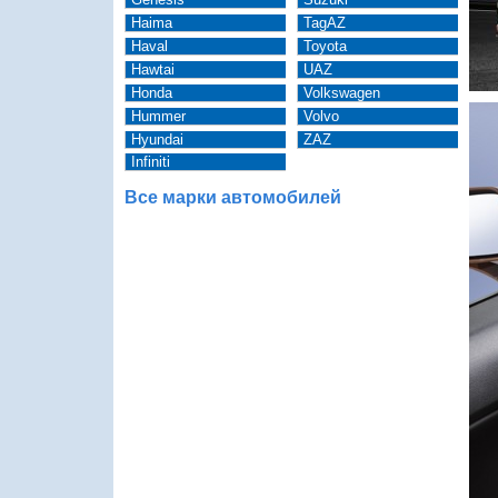
Haima
TagAZ
Haval
Toyota
Hawtai
UAZ
Honda
Volkswagen
Hummer
Volvo
Hyundai
ZAZ
Infiniti
Все марки автомобилей