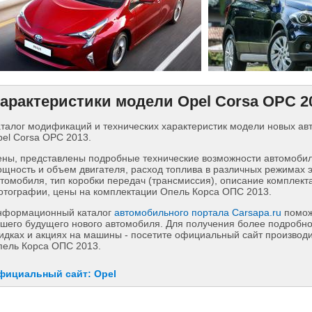
арактеристики модели Opel Corsa OPC 2
талог модификаций и технических характеристик модели новых а
el Corsa OPC 2013.
ны, представлены подробные технические возможности автомобиля
щность и объем двигателя, расход топлива в различных режимах 
томобиля, тип коробки передач (трансмиссия), описание комплект
тографии, цены на комплектации Опель Корса ОПС 2013.
нформационный каталог
автомобильного портала Carsapa.ru
помож
шего будущего нового автомобиля. Для получения более подробн
идках и акциях на машины - посетите официальный сайт производ
пель Корса ОПС 2013.
фициальный сайт: Opel