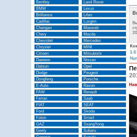
Bentley
Land Rover
BMW
Lexus
В
Brilliance
Lifan
Cadillac
Luxgen
Вы
ст
Changan
Maserati
2
Chery
Mazda
Chevrolet
Mercedes
Ко
Chrysler
MINI
1.6
Citroen
Mitsubishi
Nur
Daewoo
Nissan
Datsun
Opel
Пе
Dodge
Peugeot
20
Dongfeng
Porsche
Нав
E-Auto
Ravon
FAW
Renault
Ferrari
Saab
FIAT
SEAT
Ford
Skoda
Foton
Smart
GAZ
SsangYong
Geely
Subaru
Genesis
Suzuki