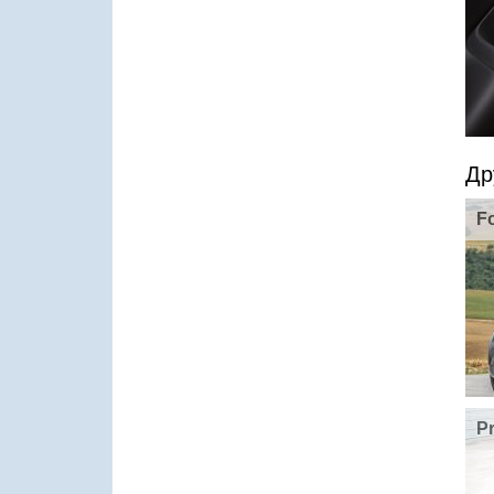
Др
F
P