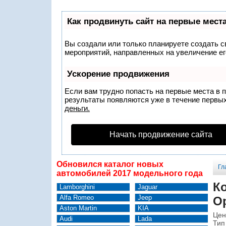
Как продвинуть сайт на первые мест
Вы создали или только планируете создать св
мероприятий, направленных на увеличение ег
Ускорение продвижения
Если вам трудно попасть на первые места в 
результаты появляются уже в течение первых 
деньги.
Начать продвижение сайта
Обновился каталог новых
Гл
автомобилей 2017 модельного года
К
Lamborghini
Jaguar
Alfa Romeo
Jeep
Op
Aston Martin
KIA
Цен
Audi
Lada
Тип