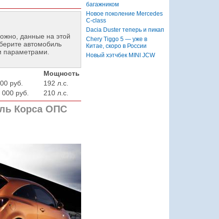
багажником
Новое поколение Mercedes
C-class
Dacia Duster теперь и пикап
ожно, данные на этой
Chery Tiggo 5 — уже в
берите автомобиль
Китае, скоро в России
и параметрами.
Новый хэтчбек MINI JCW
Мощность
00 руб.
192 л.с.
 000 руб.
210 л.с.
ль Корса ОПС