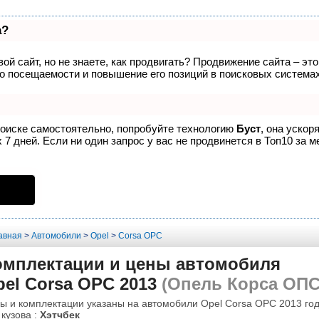
а?
ой сайт, но не знаете, как продвигать? Продвижение сайта – эт
о посещаемости и повышение его позиций в поисковых системах
поиске самостоятельно, попробуйте технологию
Буст
, она ускор
7 дней. Если ни один запрос у вас не продвинется в Топ10 за м
авная
>
Автомобили
>
Opel
>
Corsa OPC
омплектации и цены автомобиля
el Corsa OPC 2013
(Опель Корса ОПС
ы и комплектации указаны на автомобили Opel Corsa OPC 2013 год
 кузова :
Хэтчбек