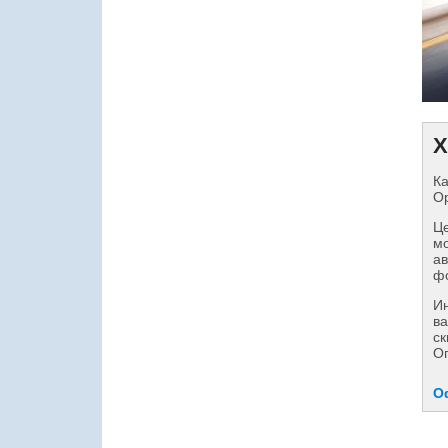
Х
Ка
Op
Це
мо
ав
фо
И
ва
ск
О
О