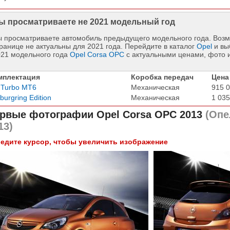
ы просматриваете не 2021 модельный год
 просматриваете автомобиль предыдущего модельного года. Возм
ранице не актуальны для 2021 года. Перейдите в каталог
Opel
и вы
021 модельного года
Opel Corsa OPC
с актуальными ценами, фото 
мплектация
Коробка передач
Цена
 Turbo MT6
Механическая
915 0
burgring Edition
Механическая
1 035
рвые фотографии
Opel Corsa OPC 2013
(Опе
13)
едите курсор, чтобы увеличить изображение