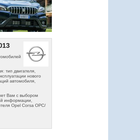
013
втомобилей
: тип двигателя,
эксплуатации нового
аций автомобиля,
ет Вам с выбором
ой информации,
ителя Opel Corsa OPC/