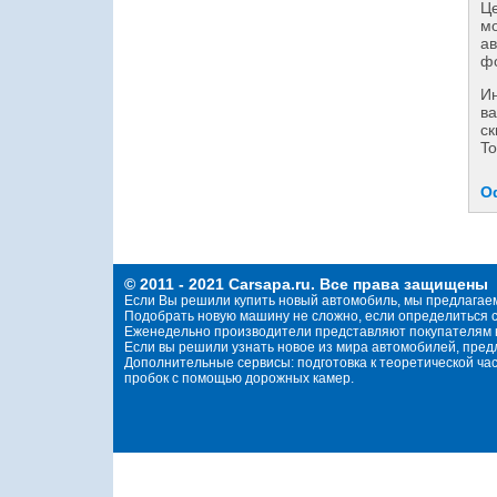
Це
мо
ав
фо
И
ва
ск
To
О
© 2011 - 2021 Carsapa.ru. Все права защищены
Если Вы решили купить новый автомобиль, мы предлагае
Подобрать новую машину не сложно, если определиться с
Еженедельно производители представляют покупателям н
Если вы решили узнать новое из мира автомобилей, пре
Дополнительные сервисы: подготовка к теоретической ча
пробок с помощью дорожных камер.