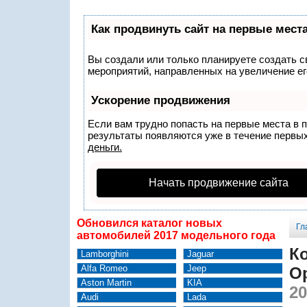
Как продвинуть сайт на первые мест
Вы создали или только планируете создать св
мероприятий, направленных на увеличение ег
Ускорение продвижения
Если вам трудно попасть на первые места в 
результаты появляются уже в течение первых 
деньги.
Начать продвижение сайта
Обновился каталог новых
Гл
автомобилей 2017 модельного года
К
Lamborghini
Jaguar
Alfa Romeo
Jeep
Op
Aston Martin
KIA
20
Audi
Lada