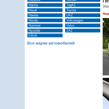
Пе
Haima
TagAZ
Ун
Haval
Toyota
Нав
Hawtai
UAZ
Honda
Volkswagen
Hummer
Volvo
Hyundai
ZAZ
Infiniti
Все марки автомобилей