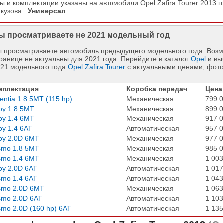
ы и комплектации указаны на автомобили Opel Zafira Tourer 2013 г
 кузова :
Универсал
ы просматриваете не 2021 модельный год
 просматриваете автомобиль предыдущего модельного года. Возм
ранице не актуальны для 2021 года. Перейдите в каталог
Opel
и вы
021 модельного года
Opel Zafira Tourer
с актуальными ценами, фото
мплектация
Коробка передач
Цена
entia 1.8 5MT (115 hp)
Механическая
799 0
oy 1.8 5MT
Механическая
899 0
oy 1.4 6MT
Механическая
917 0
oy 1.4 6AT
Автоматическая
957 0
oy 2.0D 6MT
Механическая
977 0
smo 1.8 5MT
Механическая
985 0
smo 1.4 6MT
Механическая
1 003
oy 2.0D 6AT
Автоматическая
1 017
mo 1.4 6AT
Автоматическая
1 043
smo 2.0D 6MT
Механическая
1 063
smo 2.0D 6AT
Автоматическая
1 103
mo 2.0D (160 hp) 6AT
Автоматическая
1 135