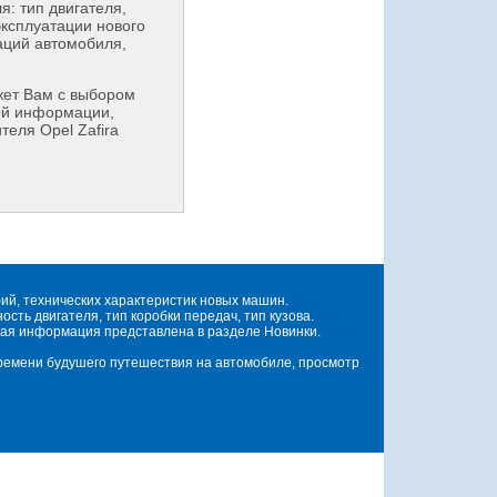
: тип двигателя,
эксплуатации нового
аций автомобиля,
ет Вам с выбором
ой информации,
теля Opel Zafira
й, технических характеристик новых машин.
ть двигателя, тип коробки передач, тип кузова.
ая информация представлена в разделе Новинки.
времени будушего путешествия на автомобиле, просмотр