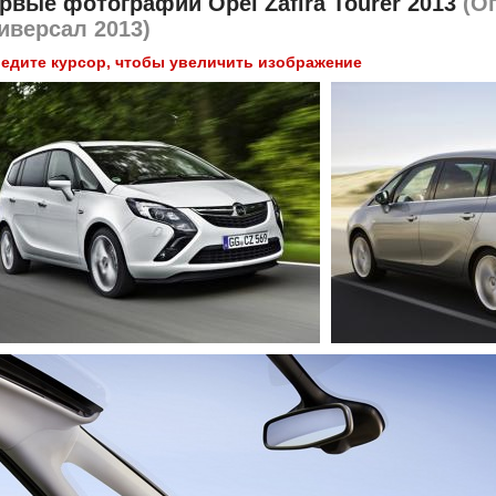
рвые фотографии
Opel Zafira Tourer 2013
(О
иверсал 2013)
едите курсор, чтобы увеличить изображение