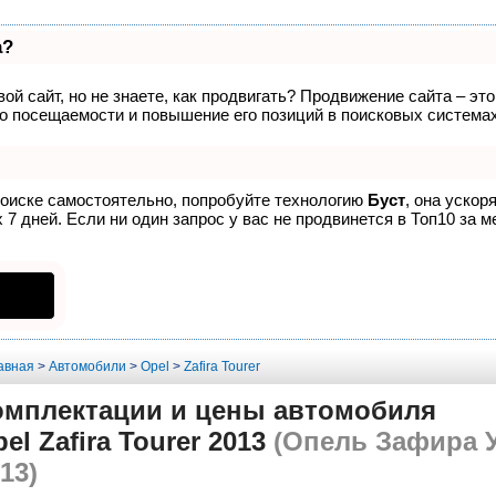
а?
ой сайт, но не знаете, как продвигать? Продвижение сайта – эт
о посещаемости и повышение его позиций в поисковых системах
поиске самостоятельно, попробуйте технологию
Буст
, она ускор
7 дней. Если ни один запрос у вас не продвинется в Топ10 за м
авная
>
Автомобили
>
Opel
>
Zafira Tourer
омплектации и цены автомобиля
el Zafira Tourer 2013
(Опель Зафира 
13)