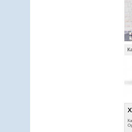
К
Х
Ка
Op