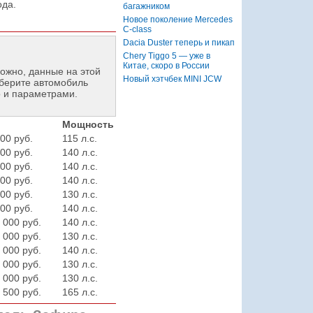
ода.
багажником
Новое поколение Mercedes
C-class
Dacia Duster теперь и пикап
Chery Tiggo 5 — уже в
Китае, скоро в России
ожно, данные на этой
Новый хэтчбек MINI JCW
берите автомобиль
 и параметрами.
Мощность
00 руб.
115 л.с.
00 руб.
140 л.с.
00 руб.
140 л.с.
00 руб.
140 л.с.
00 руб.
130 л.с.
00 руб.
140 л.с.
 000 руб.
140 л.с.
 000 руб.
130 л.с.
 000 руб.
140 л.с.
 000 руб.
130 л.с.
 000 руб.
130 л.с.
 500 руб.
165 л.с.