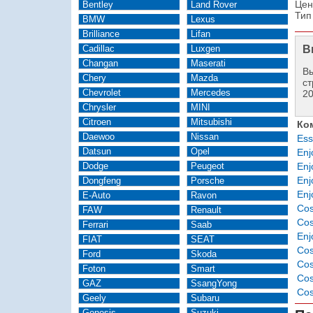
Цен
Bentley
Land Rover
Тип
BMW
Lexus
Brilliance
Lifan
Cadillac
Luxgen
В
Changan
Maserati
Вы
Chery
Mazda
ст
Chevrolet
Mercedes
2
Chrysler
MINI
Citroen
Mitsubishi
Ко
Daewoo
Nissan
Ess
Datsun
Opel
Enj
Dodge
Peugeot
Enj
Enj
Dongfeng
Porsche
Enj
E-Auto
Ravon
Co
FAW
Renault
Co
Ferrari
Saab
Enj
FIAT
SEAT
Cos
Ford
Skoda
Co
Foton
Smart
Co
GAZ
SsangYong
Cos
Geely
Subaru
Genesis
Suzuki