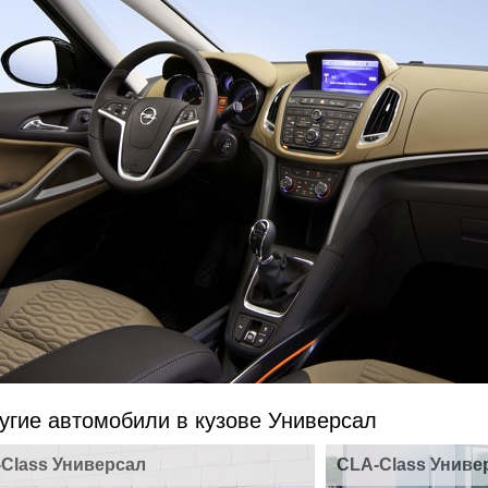
угие автомобили в кузове Универсал
-Class Универсал
CLA-Class Униве