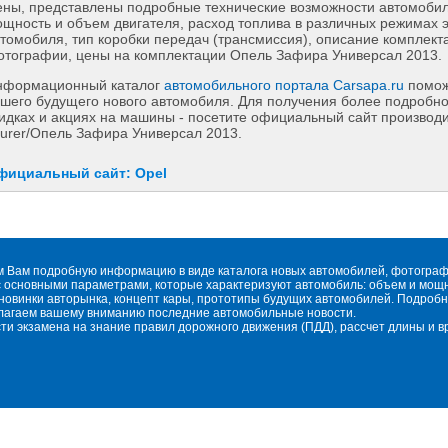
ны, представлены подробные технические возможности автомобиля
щность и объем двигателя, расход топлива в различных режимах 
томобиля, тип коробки передач (трансмиссия), описание комплект
тографии, цены на комплектации Опель Зафира Универсал 2013.
нформационный каталог
автомобильного портала Carsapa.ru
помож
шего будущего нового автомобиля. Для получения более подробн
идках и акциях на машины - посетите официальный сайт производи
urer/Опель Зафира Универсал 2013.
фициальный сайт: Opel
м Вам подробную информацию в виде каталога новых автомобилей, фотографи
 основными параметрами, которые характеризуют автомобиль: объем и мощнос
овинки авторынка, концепт кары, прототипы будущих автомобилей. Подробн
длагаем вашему вниманию последние автомобильные новости.
сти экзамена на знание правил дорожного движения (ПДД), рассчет длины и 