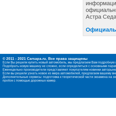
информации
официальны
Астра Седа
Официальн
© 2011 - 2021 Carsapa.ru. Все права защищены
Если Вы решили купить новый автомобиль, мы предлагаем Вам подробную 
Подобрать новую машину не сложно, если определиться с основными параме
Еженедельно производители представляют покупателям новинки авторынка
Если вы решили узнать новое из мира автомобилей, предлагаем вашему в
Дополнительные сервисы: подготовка к теоретической части экзамена на 
пробок с помощью дорожных камер.