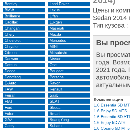
2014)
Bentley
Land Rover
Цены и комп
BMW
Lexus
Brilliance
Lifan
Sedan 2014 
Cadillac
Luxgen
Тип кузова :
Changan
Maserati
Chery
Mazda
Chevrolet
Mercedes
Вы просм
Chrysler
MINI
Citroen
Mitsubishi
Вы просма
Daewoo
Nissan
года. Возм
Datsun
Opel
2021 года.
Dodge
Peugeot
автомобиль
Dongfeng
Porsche
E-Auto
Ravon
актуальным
FAW
Renault
Ferrari
Saab
Комплектация
FIAT
SEAT
1.6 Essentia 5D М
Ford
Skoda
1.6 Enjoy 5D МТ5
Foton
Smart
1.6 Essentia 5D AТ
GAZ
SsangYong
1.6 Enjoy 5D AТ6
Geely
Subaru
1.6 Cosmo 5D МТ5