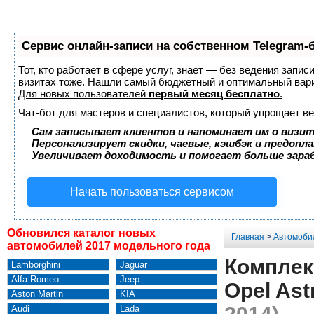
Сервис онлайн-записи на собственном Telegram-
Тот, кто работает в сфере услуг, знает — без ведения запис
визитах тоже. Нашли самый бюджетный и оптимальный вар
Для новых пользователей
первый месяц бесплатно
.
Чат-бот для мастеров и специалистов, который упрощает ве
—
Сам записывает клиентов и напоминает им о визит
—
Персонализирует скидки, чаевые, кэшбэк и предопл
—
Увеличивает доходимость и помогает больше зар
Начать пользоваться сервисом
Обновился каталог новых
Главная
>
Автомоби
автомобилей 2017 модельного года
Комплек
Lamborghini
Jaguar
Alfa Romeo
Jeep
Opel Ast
Aston Martin
KIA
Audi
Lada