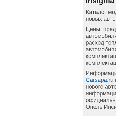
Insigni
Каталог мо
новых авто
Цены, пред
автомобиля
расход топ
автомобиля
комплектац
комплектац
Информаци
Carsapa.ru
нового авт
информации
официальны
Опель Инси