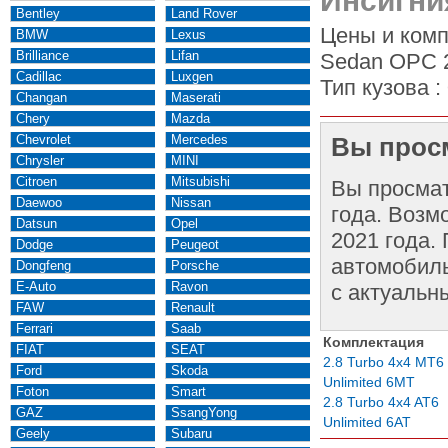
Инсигни
Bentley
Land Rover
Цены и комп
BMW
Lexus
Brilliance
Lifan
Sedan OPC 2
Cadillac
Luxgen
Тип кузова :
Changan
Maserati
Chery
Mazda
Chevrolet
Mercedes
Вы просм
Chrysler
MINI
Citroen
Mitsubishi
Вы просма
Daewoo
Nissan
года. Возм
Datsun
Opel
2021 года.
Dodge
Peugeot
автомобиль
Dongfeng
Porsche
E-Auto
Ravon
с актуальн
FAW
Renault
Ferrari
Saab
Комплектация
FIAT
SEAT
2.8 Turbo 4x4 MT6
Ford
Skoda
Unlimited 6MT
Foton
Smart
2.8 Turbo 4x4 AT6
GAZ
SsangYong
Unlimited 6AT
Geely
Subaru