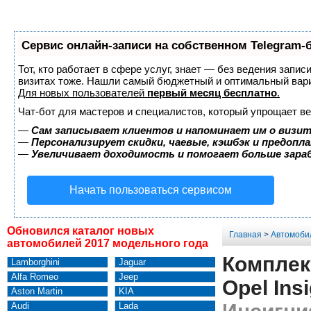
Сервис онлайн-записи на собственном Telegram-
Тот, кто работает в сфере услуг, знает — без ведения запис
визитах тоже. Нашли самый бюджетный и оптимальный вар
Для новых пользователей
первый месяц бесплатно
.
Чат-бот для мастеров и специалистов, который упрощает ве
—
Сам записывает клиентов и напоминает им о визит
—
Персонализирует скидки, чаевые, кэшбэк и предопл
—
Увеличивает доходимость и помогает больше зар
Начать пользоваться сервисом
Обновился каталог новых
Главная
>
Автомоби
автомобилей 2017 модельного года
Комплек
Lamborghini
Jaguar
Alfa Romeo
Jeep
Opel Ins
Aston Martin
KIA
Audi
Lada