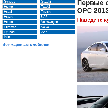
Первые 
Genesis
Suzuki
Haima
TagAZ
OPC 201
Haval
Toyota
Hawtai
UAZ
Наведите к
Honda
Volkswagen
Hummer
Volvo
Hyundai
ZAZ
Infiniti
Все марки автомобилей